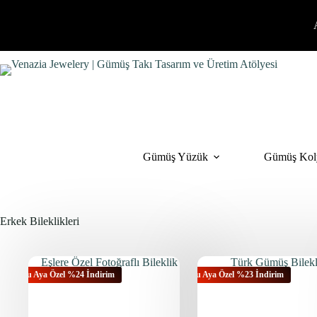
İçeriğe
geç
Gümüş Yüzük
Gümüş Kol
Erkek Bileklikleri
Bu Aya Özel %24 İndirim
Bu Aya Özel %23 İndirim