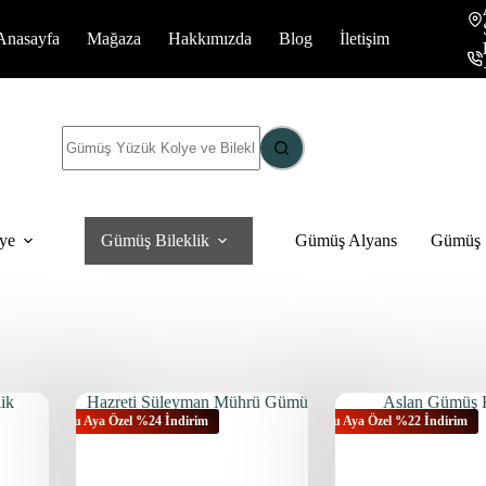
Anasayfa
Mağaza
Hakkımızda
Blog
İletişim
Sonuç
yok
ye
Gümüş Bileklik
Gümüş Alyans
Gümüş S
Bu Aya Özel %24 İndirim
Bu Aya Özel %22 İndirim