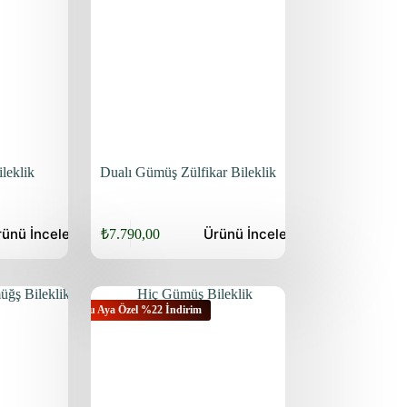
leklik
Dualı Gümüş Zülfikar Bileklik
rünü
İncele
Ürünü
İncele
₺
7.790,00
Orijinal
Şu
fiyat:
andaki
fiyat:
₺9.940,00.
₺7.790,00.
Bu Aya Özel %22 İndirim