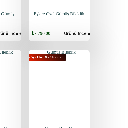
li Gümüş
Eşlere Özel Gümüş Bileklik
rünü
İncele
Ürünü
İncele
₺
7.790,00
Orijinal
Şu
fiyat:
andaki
fiyat:
₺9.940,00.
₺7.790,00.
Bu Aya Özel %22 İndirim