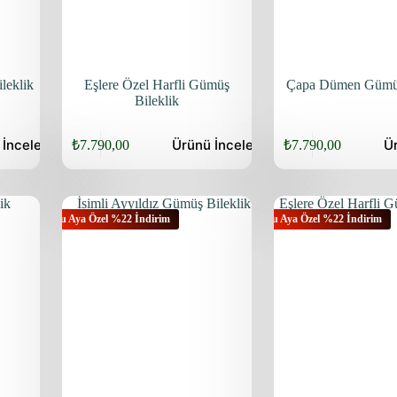
leklik
Eşlere Özel Harfli Gümüş
Çapa Dümen Gümüş
Bileklik
ü
İncele
Ürünü
İncele
Ü
₺
7.790,00
₺
7.790,00
Orijinal
Şu
Orijinal
Şu
fiyat:
andaki
fiyat:
andaki
fiyat:
fiyat:
₺9.940,00.
₺9.940,00.
₺7.790,00.
₺7.790,00.
Bu Aya Özel %22 İndirim
Bu Aya Özel %22 İndirim