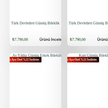
Türk Devletleri Gümüş Bileklik
Türk Devletleri Gümüş Bi
Ürünü
İncele
Ürün
₺
7.790,00
₺
7.790,00
Orijinal
Şu
Orijinal
Şu
fiyat:
andaki
fiyat:
andaki
fiyat:
fiyat:
₺9.940,00.
₺9.940,00.
₺7.790,00.
₺7.790,00.
Bu Aya Özel %22 İndirim
Bu Aya Özel %22 İndirim