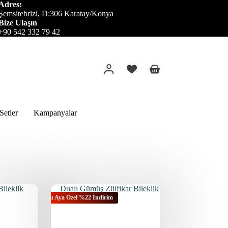
Adres:
Şemsitebrizi, D:306 Karatay/Konya
Bize Ulaşın
+90 542 332 79 42
Alışveriş
sepeti
etler
Kampanyalar
Bu Aya Özel %22 İndirim