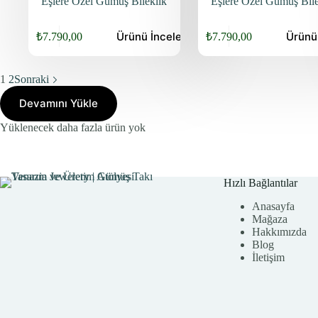
Eşlere Özel Gümüş Bileklik
Eşlere Özel Gümüş Bile
Ürünü
İncele
Ürün
₺
7.790,00
₺
7.790,00
Orijinal
Şu
Orijinal
Şu
fiyat:
andaki
fiyat:
andaki
fiyat:
fiyat:
₺9.940,00.
₺9.940,00.
1
2
Sonraki
₺7.790,00.
₺7.790,00.
Devamını Yükle
Yüklenecek daha fazla ürün yok
Hızlı Bağlantılar
Anasayfa
Mağaza
Hakkımızda
Blog
İletişim