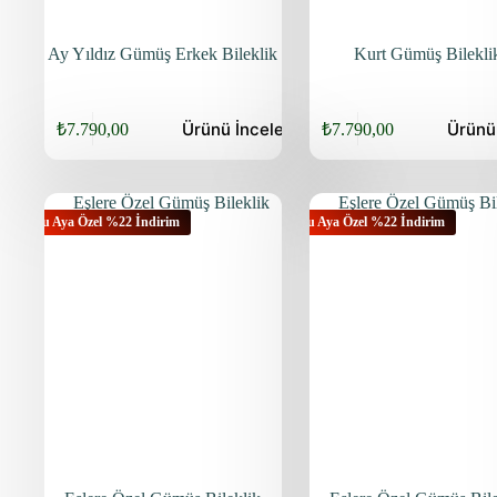
Ay Yıldız Gümüş Erkek Bileklik
Kurt Gümüş Bilekli
Ürünü
İncele
Ürün
₺
7.790,00
₺
7.790,00
Orijinal
Şu
Orijinal
Şu
fiyat:
andaki
fiyat:
andaki
fiyat:
fiyat:
₺9.940,00.
₺9.940,00.
₺7.790,00.
₺7.790,00.
Bu Aya Özel %22 İndirim
Bu Aya Özel %22 İndirim