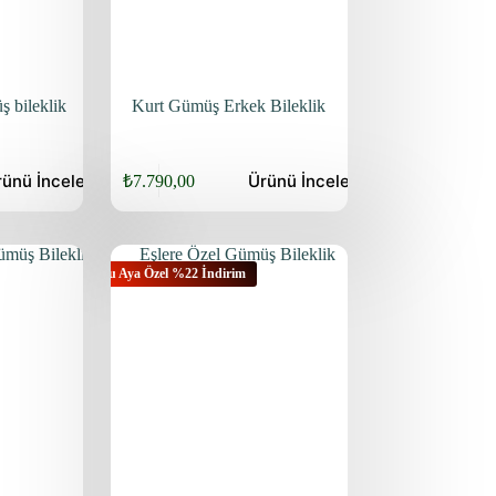
 bileklik
Kurt Gümüş Erkek Bileklik
rünü
İncele
Ürünü
İncele
₺
7.790,00
Orijinal
Şu
fiyat:
andaki
fiyat:
₺9.940,00.
₺7.790,00.
Bu Aya Özel %22 İndirim