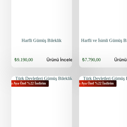
Harfli Gümüş Bileklik
Harfli ve İsimli Gümüş Bi
Ürünü
İncele
Ürün
₺
9.190,00
₺
7.790,00
Orijinal
Şu
Orijinal
Şu
fiyat:
andaki
fiyat:
andaki
fiyat:
fiyat:
₺11.340,00.
₺9.940,00.
₺9.190,00.
₺7.790,00.
Bu Aya Özel %22 İndirim
Bu Aya Özel %22 İndirim