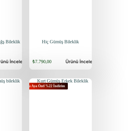
ğş Bileklik
Hiç Gümüş Bileklik
rünü
İncele
Ürünü
İncele
₺
7.790,00
Orijinal
Şu
fiyat:
andaki
fiyat:
₺9.940,00.
₺7.790,00.
Bu Aya Özel %22 İndirim