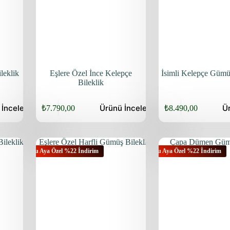
leklik
Eşlere Özel İnce Kelepçe
İsimli Kelepçe Gümü
Bileklik
ü
İncele
Ürünü
İncele
Ü
₺
7.790,00
₺
8.490,00
Orijinal
Şu
Orijinal
Şu
fiyat:
andaki
fiyat:
andaki
fiyat:
fiyat:
₺9.940,00.
₺10.640,00.
₺7.790,00.
₺8.490,00.
Bu Aya Özel %22 İndirim
Bu Aya Özel %22 İndirim