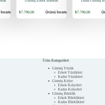
klik
Gümüş Erkek Bileklik
Dualı Gümüş Bi
ü
İncele
Ürünü
İncele
Ü
₺
7.790,00
₺
7.790,00
Orijinal
Şu
Orijinal
Şu
fiyat:
andaki
fiyat:
andaki
fiyat:
fiyat:
₺9.940,00.
₺9.940,00.
₺7.790,00.
₺7.790,00.
Ürün Kategorileri
Gümüş Yüzük
Erkek Yüzükleri
Kadın Yüzükleri
Gümüş Kolye
Erkek Kolyeleri
Kadın Kolyeleri
Gümüş Bileklik
Erkek Bileklikleri
Kadın Bileklikleri