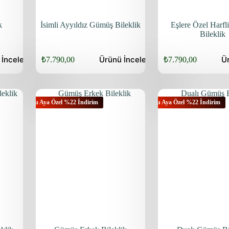
k
İsimli Ayyıldız Gümüş Bileklik
Eşlere Özel Harf
Bileklik
ü
İncele
Ürünü
İncele
Ü
₺
7.790,00
₺
7.790,00
Orijinal
Şu
Orijinal
Şu
fiyat:
andaki
fiyat:
andaki
fiyat:
fiyat:
₺9.940,00.
₺9.940,00.
₺7.790,00.
₺7.790,00.
Bu Aya Özel %22 İndirim
Bu Aya Özel %22 İndirim