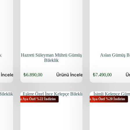
k
Hazreti Süleyman Mührü Gümüş
Aslan Gümüş Bi
Bileklik
ü
İncele
Ürünü
İncele
Ü
₺
6.890,00
₺
7.490,00
Orijinal
Şu
Orijinal
Şu
fiyat:
andaki
fiyat:
andaki
fiyat:
fiyat:
₺9.040,00.
₺9.640,00.
₺6.890,00.
₺7.490,00.
Bu Aya Özel %22 İndirim
Bu Aya Özel %20 İndirim