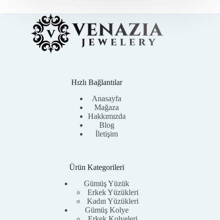
₺13.800,00.
₺12.800,00.
Hızlı Bağlantılar
Anasayfa
Mağaza
Hakkımızda
Blog
İletişim
Ürün Kategorileri
Gümüş Yüzük
Erkek Yüzükleri
Kadın Yüzükleri
Gümüş Kolye
Erkek Kolyeleri