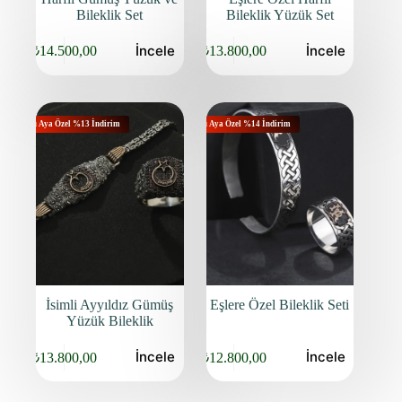
Bileklik Set
Bileklik Yüzük Set
İncele
İncele
₺
14.500,00
₺
13.800,00
Orijinal
Şu
Orijinal
Şu
fiyat:
andaki
fiyat:
andaki
fiyat:
fiyat:
₺16.650,00.
₺15.950,00.
₺14.500,00.
₺13.800,00.
Bu Aya Özel %13 İndirim
Bu Aya Özel %14 İndirim
İsimli Ayyıldız Gümüş
Eşlere Özel Bileklik Seti
Yüzük Bileklik
İncele
İncele
₺
13.800,00
₺
12.800,00
Orijinal
Şu
Orijinal
Şu
fiyat:
andaki
fiyat:
andaki
fiyat:
fiyat:
₺15.950,00.
₺14.950,00.