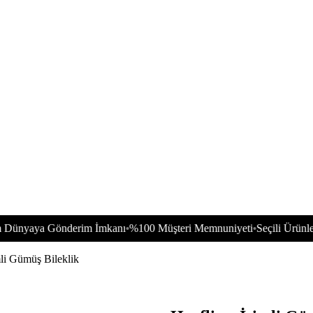
a Gönderim İmkanı
%100 Müşteri Memnuniyeti
Seçili Ürünlerde 150
•
•
mli Gümüş Bileklik