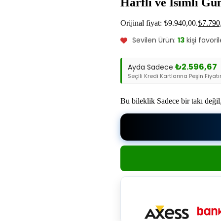
Harfli ve İsimli Gü
Bu ürünü şu an
7
kişi inceli
Orijinal fiyat: ₺9.940,00.
₺
7.790
Bu ürün
7
kişinin sepetind
Sevilen Ürün:
13
kişi favoril
₺
2.596,67
Ayda Sadece
Seçili Kredi Kartlarına Peşin Fiyatı
Bu bileklik Sadece bir takı değil