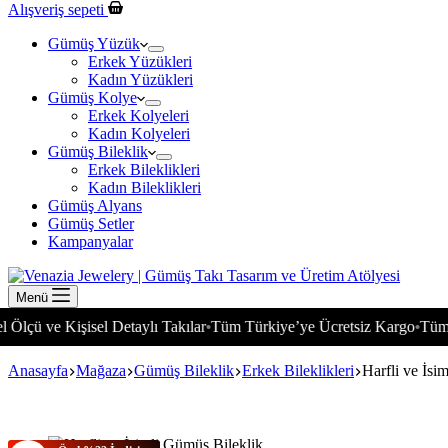
Alışveriş sepeti
Gümüş Yüzük
Erkek Yüzükleri
Kadın Yüzükleri
Gümüş Kolye
Erkek Kolyeleri
Kadın Kolyeleri
Gümüş Bileklik
Erkek Bileklikleri
Kadın Bileklikleri
Gümüş Alyans
Gümüş Setler
Kampanyalar
Menü
 Kişisel Detaylı Takılar
Tüm Türkiye’ye Ücretsiz Kargo
Tüm Dünyay
•
•
Anasayfa
Mağaza
Gümüş Bileklik
Erkek Bileklikleri
Harfli ve İsi