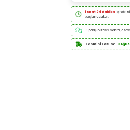
1 saat 24 dakika
içinde si
başlanacaktır.
Siparişinizden sonra, detayl
Tahmini Teslim:
10 Ağus