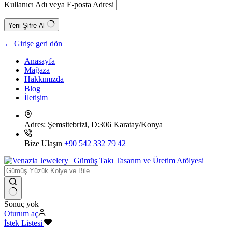
Kullanıcı Adı veya E-posta Adresi
Yeni Şifre Al
← Girişe geri dön
Anasayfa
Mağaza
Hakkımızda
Blog
İletişim
Adres:
Şemsitebrizi, D:306 Karatay/Konya
Bize Ulaşın
+90 542 332 79 42
Sonuç yok
Oturum aç
İstek Listesi