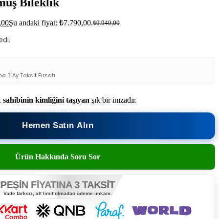
müş Bileklik
yor.
,00
Şu andaki fiyat: ₺7.790,00.
₺
9.940,00
e.
edi.
na 3 Ay Taksit Fırsatı
,
sahibinin kimliğini taşıyan
şık bir imzadır.
Hemen Satın Alın
Ürün Hakkında Soru Sor
PEŞİN FİYATINA 3 TAKSİT
Vade farksız, alt limit olmadan ödeme imkanı.