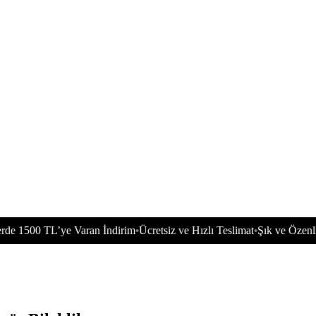
0 TL’ye Varan İndirim
Ücretsiz ve Hızlı Teslimat
Şık ve Özenli Paketl
•
•