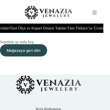
İçeriğe
geç
retim
Özel Ölçü ve Kişisel Detaylı Takılar
Tüm Türkiye’ye Ücretsiz K
•
•
Sepetiniz şu anda boş.
Mağazaya geri dön
Hızlı Bağlantılar