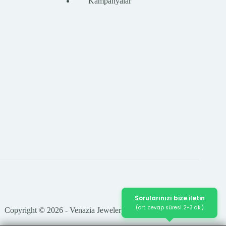
Kampanyalar
Sorularınızı bize iletin
(ort. cevap süresi 2-3 dk.)
Copyright © 2026 - Venazia Jewelery Tüm Hakları Saklıdır