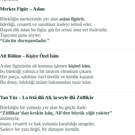
Merkez Figür – Aslan
Bilekliğin merkezinde yer alan
aslan figürü
;
liderliği, cesareti ve sarsılmaz iradeyi temsil eder.
Başını dik tutan bu figür, gücün sessiz ama net ifadesidir.
Taşıyana şunu söyler:
“Gücün duruşundadır.”
Alt Bölüm – Kişiye Özel İsim
Aslan figürünün alt kısmına işlenen
kişisel isim
,
bu bilekliği yalnızca bir tasarım olmaktan çıkarır.
Her parça, sahibine özel üretilir ve kimlik kazanır.
Bu detay, bilekliği anlam bakımından eşsiz kılar.
Yan Yüz – La fetâ illâ Ali, la seyfe illâ Zülfikâr
Bilekliğin bir yanında yer alan bu güçlü ifade:
“Zülfikar’dan keskin kılıç, Ali’den büyük yiğit yoktur”
anlamıyla;
imanı, cesareti ve hak yolunda kararlılığı simgeler.
Sadece bir yazı değil, bir duruşun özetidir.