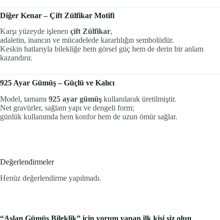
Diğer Kenar – Çift Zülfikar Motifi
Karşı yüzeyde işlenen
çift Zülfikar
,
adaletin, inancın ve mücadelede kararlılığın sembolüdür.
Keskin hatlarıyla bilekliğe hem görsel güç hem de derin bir anlam
kazandırır.
925 Ayar Gümüş – Güçlü ve Kalıcı
Model, tamamı
925 ayar gümüş
kullanılarak üretilmiştir.
Net gravürler, sağlam yapı ve dengeli form;
günlük kullanımda hem konfor hem de uzun ömür sağlar.
Değerlendirmeler
Henüz değerlendirme yapılmadı.
“Aslan Gümüş Bileklik” için yorum yapan ilk kişi siz olun