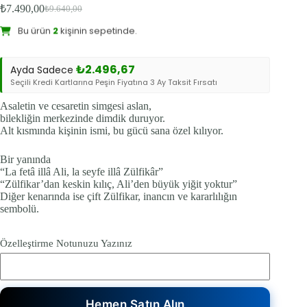
₺
7.490,00
₺
9.640,00
Orijinal
Şu
Bu ürün
2
kişinin sepetinde.
fiyat:
andaki
Sevilen Ürün:
9
kişi favoriledi.
fiyat:
₺9.640,00.
₺7.490,00.
₺
2.496,67
Ayda Sadece
Seçili Kredi Kartlarına Peşin Fiyatına 3 Ay Taksit Fırsatı
Asaletin ve cesaretin simgesi aslan,
bilekliğin merkezinde dimdik duruyor.
Alt kısmında kişinin ismi, bu gücü sana özel kılıyor.
Bir yanında
“La fetâ illâ Ali, la seyfe illâ Zülfikâr”
“Zülfikar’dan keskin kılıç, Ali’den büyük yiğit yoktur”
Diğer kenarında ise çift Zülfikar, inancın ve kararlılığın
sembolü.
Özelleştirme Notunuzu Yazınız
Hemen Satın Alın