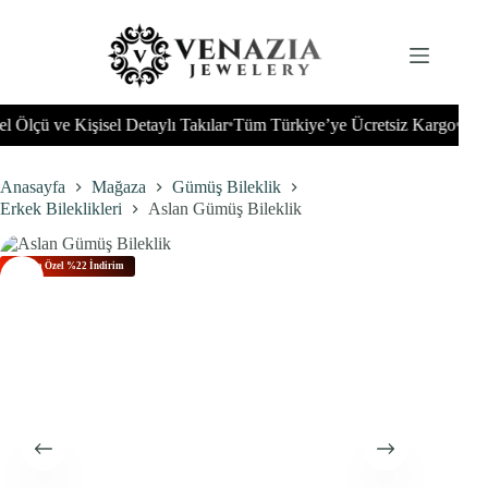
İçeriğe
geç
lçü ve Kişisel Detaylı Takılar
Tüm Türkiye’ye Ücretsiz Kargo
Tüm Dü
•
•
Anasayfa
Mağaza
Gümüş Bileklik
Erkek Bileklikleri
Aslan Gümüş Bileklik
Bu Aya Özel %22 İndirim