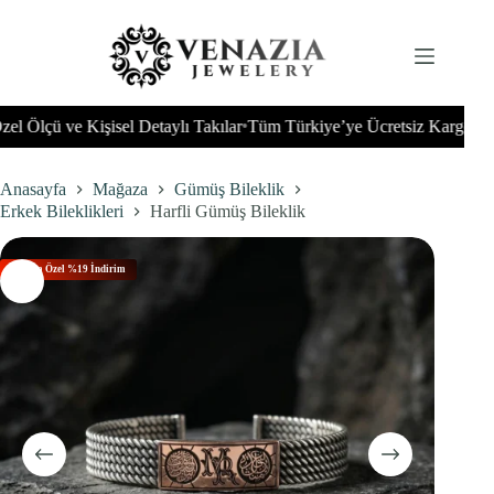
İçeriğe
geç
Ölçü ve Kişisel Detaylı Takılar
Tüm Türkiye’ye Ücretsiz Kargo
Tüm D
•
•
Anasayfa
Mağaza
Gümüş Bileklik
Erkek Bileklikleri
Harfli Gümüş Bileklik
Bu Aya Özel %19 İndirim