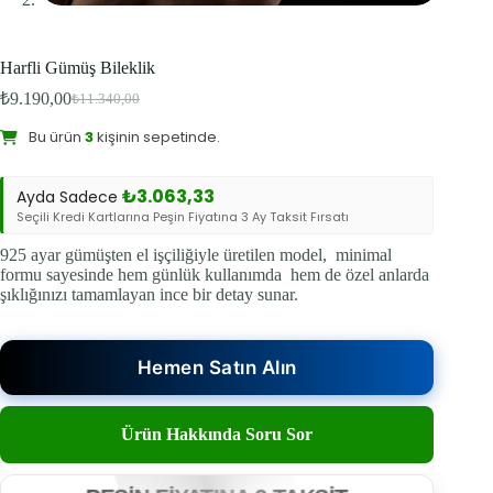
Harfli Gümüş Bileklik
Bu ürünü şu an
11
kişi inceliyor.
₺
9.190,00
₺
11.340,00
Orijinal
Şu
Bu ürün
3
kişinin sepetinde.
fiyat:
andaki
Sevilen Ürün:
8
kişi favoriledi.
fiyat:
₺11.340,00.
₺9.190,00.
₺
3.063,33
Ayda Sadece
Seçili Kredi Kartlarına Peşin Fiyatına 3 Ay Taksit Fırsatı
925 ayar gümüşten el işçiliğiyle üretilen model, minimal
formu sayesinde hem günlük kullanımda hem de özel anlarda
şıklığınızı tamamlayan ince bir detay sunar.
Hemen Satın Alın
Ürün Hakkında Soru Sor