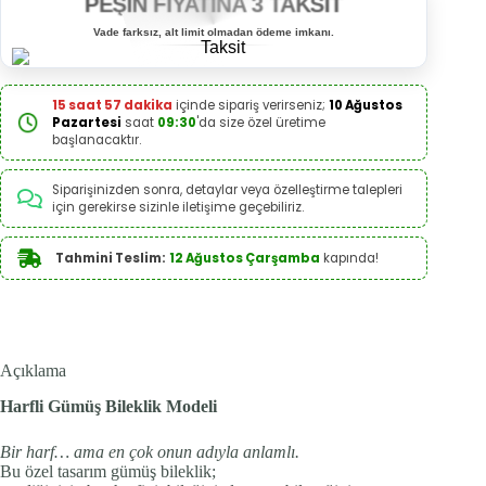
PEŞİN FİYATINA 3 TAKSİT
Vade farksız, alt limit olmadan ödeme imkanı.
15 saat 57 dakika
içinde sipariş verirseniz;
10 Ağustos
Pazartesi
saat
09:30
'da size özel üretime
başlanacaktır.
Siparişinizden sonra, detaylar veya özelleştirme talepleri
için gerekirse sizinle iletişime geçebiliriz.
Tahmini Teslim:
12 Ağustos Çarşamba
kapında!
Açıklama
Harfli Gümüş Bileklik Modeli
Bir harf… ama en çok onun adıyla anlamlı.
Bu özel tasarım gümüş bileklik;