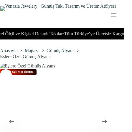
İçeriğe
geç
lçü ve Kişisel Detaylı Takılar
Tüm Türkiye’ye Ücretsiz Kargo
Tüm Dü
•
•
Anasayfa
Mağaza
Gümüş Alyans
Eşlere Özel Gümüş Alyans
Bu Aya Özel %26 İndirim