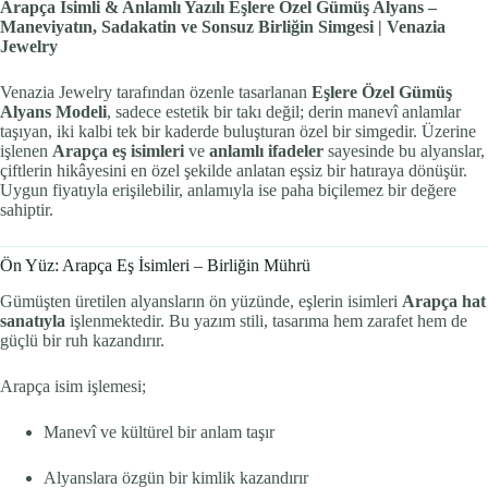
Arapça İsimli & Anlamlı Yazılı Eşlere Özel Gümüş Alyans –
Maneviyatın, Sadakatin ve Sonsuz Birliğin Simgesi | Venazia
Jewelry
Venazia Jewelry tarafından özenle tasarlanan
Eşlere Özel Gümüş
Alyans Modeli
, sadece estetik bir takı değil; derin manevî anlamlar
taşıyan, iki kalbi tek bir kaderde buluşturan özel bir simgedir. Üzerine
işlenen
Arapça eş isimleri
ve
anlamlı ifadeler
sayesinde bu alyanslar,
çiftlerin hikâyesini en özel şekilde anlatan eşsiz bir hatıraya dönüşür.
Uygun fiyatıyla erişilebilir, anlamıyla ise paha biçilemez bir değere
sahiptir.
Ön Yüz: Arapça Eş İsimleri – Birliğin Mührü
Gümüşten üretilen alyansların ön yüzünde, eşlerin isimleri
Arapça hat
sanatıyla
işlenmektedir. Bu yazım stili, tasarıma hem zarafet hem de
güçlü bir ruh kazandırır.
Arapça isim işlemesi;
Manevî ve kültürel bir anlam taşır
Alyanslara özgün bir kimlik kazandırır