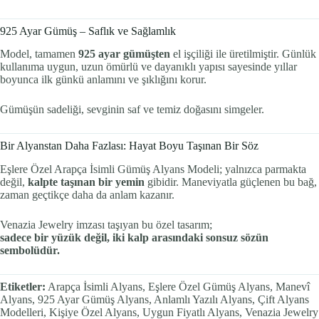
925 Ayar Gümüş – Saflık ve Sağlamlık
Model, tamamen
925 ayar gümüşten
el işçiliği ile üretilmiştir. Günlük
kullanıma uygun, uzun ömürlü ve dayanıklı yapısı sayesinde yıllar
boyunca ilk günkü anlamını ve şıklığını korur.
Gümüşün sadeliği, sevginin saf ve temiz doğasını simgeler.
Bir Alyanstan Daha Fazlası: Hayat Boyu Taşınan Bir Söz
Eşlere Özel Arapça İsimli Gümüş Alyans Modeli; yalnızca parmakta
değil,
kalpte taşınan bir yemin
gibidir. Maneviyatla güçlenen bu bağ,
zaman geçtikçe daha da anlam kazanır.
Venazia Jewelry imzası taşıyan bu özel tasarım;
sadece bir yüzük değil, iki kalp arasındaki sonsuz sözün
sembolüdür.
Etiketler:
Arapça İsimli Alyans, Eşlere Özel Gümüş Alyans, Manevî
Alyans, 925 Ayar Gümüş Alyans, Anlamlı Yazılı Alyans, Çift Alyans
Modelleri, Kişiye Özel Alyans, Uygun Fiyatlı Alyans, Venazia Jewelry