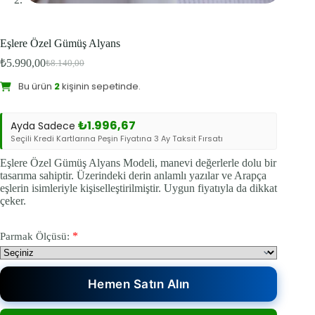
Eşlere Özel Gümüş Alyans
Bu ürünü şu an
11
kişi inceliyor.
₺
5.990,00
₺
8.140,00
Bu ürün
2
kişinin sepetinde.
Orijinal
Şu
fiyat:
andaki
Sevilen Ürün:
16
kişi favoriledi.
fiyat:
₺8.140,00.
₺5.990,00.
₺
1.996,67
Ayda Sadece
Seçili Kredi Kartlarına Peşin Fiyatına 3 Ay Taksit Fırsatı
Eşlere Özel Gümüş Alyans Modeli, manevi değerlerle dolu bir
tasarıma sahiptir. Üzerindeki derin anlamlı yazılar ve Arapça
eşlerin isimleriyle kişiselleştirilmiştir. Uygun fiyatıyla da dikkat
çeker.
*
Parmak Ölçüsü:
Hemen Satın Alın