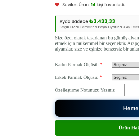
fiyat:
andaki
Sevilen Ürün:
14
kişi favoriledi.
fiyat:
₺12.450,00.
₺10.300,00.
₺
3.433,33
Ayda Sadece
Seçili Kredi Kartlarına Peşin Fiyatına 3 Ay Taksi
Size özel olarak tasarlanan bu gümüş alyansl
etmek için mükemmel bir seçenektir. Arapça 
alyanslar, size ve eşinize benzersiz bir anl
*
Kadın Parmak Ölçüsü:
*
Erkek Parmak Ölçüsü:
Özelleştirme Notunuzu Yazınız
Hemen
Ürün Hak