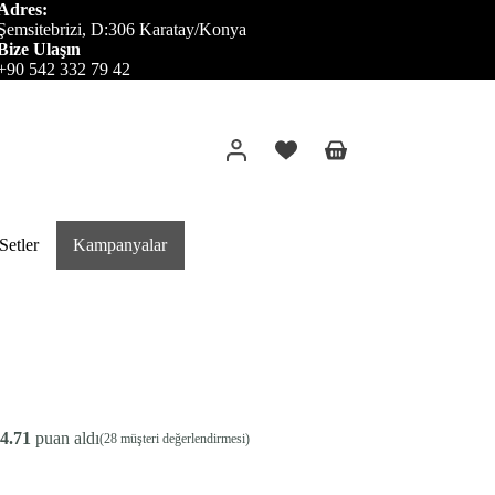
Adres:
Şemsitebrizi, D:306 Karatay/Konya
Bize Ulaşın
+90 542 332 79 42
Alışveriş
sepeti
etler
Kampanyalar
4.71
puan aldı
(
28
müşteri değerlendirmesi)