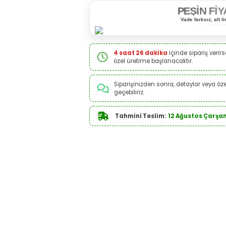
PEŞİN FİY
Vade farksız, alt 
4 saat 26 dakika
içinde sipariş verirs
özel üretime başlanacaktır.
Siparişinizden sonra, detaylar veya özel
geçebiliriz.
Tahmini Teslim:
12 Ağustos Çarş