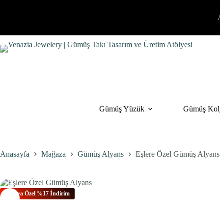
İçeriğe
geç
Gümüş Yüzük
Gümüş Kol
Anasayfa
Mağaza
Gümüş Alyans
Eşlere Özel Gümüş Alyans
Bu Aya Özel %17 İndirim