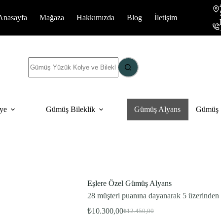
Anasayfa
Mağaza
Hakkımızda
Blog
İletişim
Sonuç
yok
ye
Gümüş Bileklik
Gümüş Alyans
Gümüş S
Eşlere Özel Gümüş Alyans
28
müşteri puanına dayanarak 5 üzerinden
Bu ürünü şu an
12
kişi inceliyor.
₺
10.300,00
₺
12.450,00
Bu ürün
7
kişinin sepetinde.
Orijinal
Şu