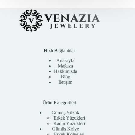
₺10.300,00.
₺10.300,00.
Hızlı Bağlantılar
Anasayfa
Mağaza
Hakkımızda
Blog
İletişim
Ürün Kategorileri
Gümüş Yüzük
Erkek Yüzükleri
Kadın Yüzükleri
Gümüş Kolye
Erkek Kolyeleri