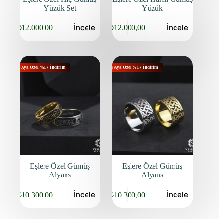
Yüzük Set
Yüzük
İncele
İncele
₺
12.000,00
₺
12.000,00
Orijinal
Şu
Orijinal
Şu
fiyat:
andaki
fiyat:
andaki
fiyat:
fiyat:
₺14.150,00.
₺14.150,00.
₺12.000,00.
₺12.000,00.
Bu Aya Özel %17 İndirim
Bu Aya Özel %17 İndirim
Eşlere Özel Gümüş
Eşlere Özel Gümüş
Alyans
Alyans
İncele
İncele
₺
10.300,00
₺
10.300,00
Orijinal
Şu
Orijinal
Şu
fiyat:
andaki
fiyat:
andaki
fiyat:
fiyat:
₺12.450,00.
₺12.450,00.