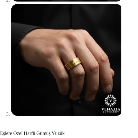
Eşlere Özel Harfli Gümüş Yüzük
Bu ürünü şu an
12
kişi inceliyor.