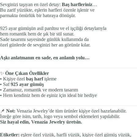
Sevginizi taşıyan en özel detay:
Baş harfleriniz
…
Bu zarif yüzükte, eşlerin harfleri özenle işlenir ve
parmakta ömürlük bir hatıraya dönüşür.
925 ayar gümüşün asil parıltısı ve el işçiliği detaylarıyla
hem romantik hem de şık bir stil sunar.
Sade tasarımı sayesinde günlük kullanımda da
özel günlerde de sevginizi her an görünür kılar.
Aşkı anlatmanın en sade, en anlamlı yolu…
✨
Öne Çıkan Özellikler
• Kişiye özel
baş harf
işleme
• Saf
925 ayar gümüş
• Zamansız, romantik ve modern tasarım
• Hem kendiniz hem de eşiniz için ideal bir hediye
📌
Not:
Venazia Jewelry’de tüm ürünler kişiye özel hazırlanabilir.
İsteğe göre isim, tarih, logo veya sembol eklemeleri yapılabilir.
Siz hayal edin, Venazia Jewelry üretsin.
Etiketler:
eşlere özel yüzük, harfli yüzük, kişiye özel gümüş yüzük,