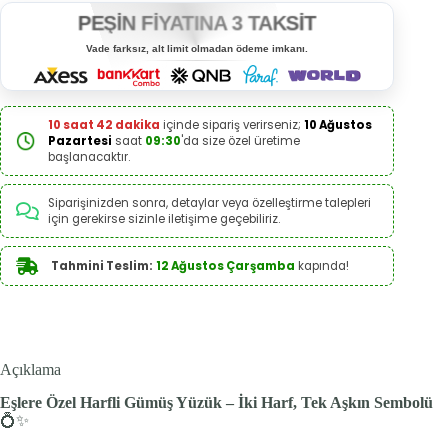
PEŞİN FİYATINA 3 TAKSİT
Vade farksız, alt limit olmadan ödeme imkanı.
10 saat 42 dakika
içinde sipariş verirseniz;
10 Ağustos
Pazartesi
saat
09:30
'da size özel üretime
başlanacaktır.
Siparişinizden sonra, detaylar veya özelleştirme talepleri
için gerekirse sizinle iletişime geçebiliriz.
Tahmini Teslim:
12 Ağustos Çarşamba
kapında!
Açıklama
Eşlere Özel Harfli Gümüş Yüzük – İki Harf, Tek Aşkın Sembolü
💍✨