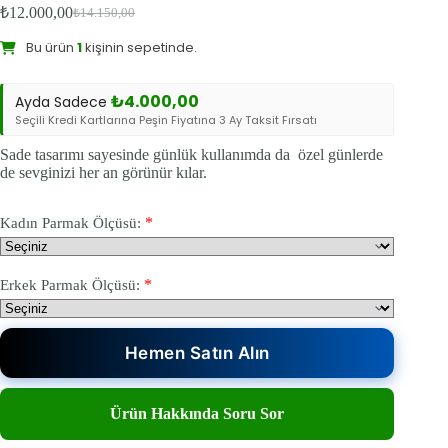
₺
12.000,00
₺
14.150,00
Orijinal
Şu
Bu ürün
1
kişinin sepetinde.
fiyat:
andaki
Sevilen Ürün:
20
kişi favoriledi.
fiyat:
₺14.150,00.
₺12.000,00.
₺
4.000,00
Ayda Sadece
Seçili Kredi Kartlarına Peşin Fiyatına 3 Ay Taksit Fırsatı
Sade tasarımı sayesinde günlük kullanımda da özel günlerde
de sevginizi her an görünür kılar.
*
Kadın Parmak Ölçüsü:
*
Erkek Parmak Ölçüsü:
Hemen Satın Alın
Ürün Hakkında Soru Sor