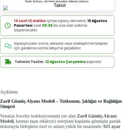
Vade farksız, alt limit olmadan ödeme imkanı.
14 saat 12 dakika
içinde sipariş verirseniz;
10 Ağustos
Pazartesi
saat
09:30
'da size özel üretime
başlanacaktır.
Siparişinizden sonra, detaylar veya özelleştirme talepleri
için gerekirse sizinle iletişime geçebiliriz.
Tahmini Teslim:
12 Ağustos Çarşamba
kapında!
Açıklama
Zarif Gümüş Alyans Modeli – Tutkunun, Şıklığın ve Bağlılığın
Simgesi
Venazia Jewelry koleksiyonunda yer alan
Zarif Gümüş Alyans
Modeli
, kırmızı taşın etkileyici enerjisini kaplama gümüşün parlak
dokusuyla birleştiren özel ve anlam yüklü bir tasarımdır.
925 ayar