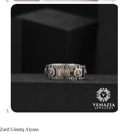
Zarif Gümüş Alyans
Bu ürünü şu an
5
kişi inceliyor.