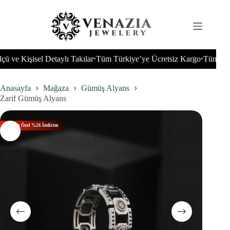
İçeriğe
geç
 Kişisel Detaylı Takılar
Tüm Türkiye’ye Ücretsiz Kargo
Tüm Dünyay
•
•
Anasayfa
Mağaza
Gümüş Alyans
Zarif Gümüş Alyans
Bu Aya Özel %26 İndirim