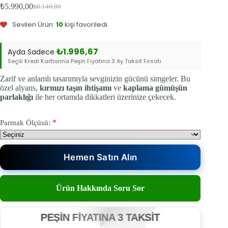
₺
5.990,00
₺
8.140,00
Bu ürün
1
kişinin sepetinde.
Orijinal
Şu
fiyat:
andaki
Sevilen Ürün:
10
kişi favoriledi.
fiyat:
₺8.140,00.
₺5.990,00.
₺
1.996,67
Ayda Sadece
Seçili Kredi Kartlarına Peşin Fiyatına 3 Ay Taksit Fırsatı
Zarif ve anlamlı tasarımıyla sevginizin gücünü simgeler. Bu
özel alyans,
kırmızı taşın ihtişamı
ve
kaplama gümüşün
parlaklığı
ile her ortamda dikkatleri üzerinize çekecek.
*
Parmak Ölçüsü:
Hemen Satın Alın
Ürün Hakkında Soru Sor
PEŞİN FİYATINA 3 TAKSİT