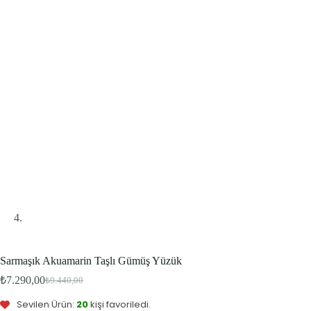
Sarmaşık Akuamarin Taşlı Gümüş Yüzük
Bu ürünü şu an
5
kişi inceliyor.
₺
7.290,00
₺
9.440,00
Bu ürün
2
kişinin sepetinde.
Orijinal
Şu
fiyat:
andaki
Sevilen Ürün:
20
kişi favoriledi.
fiyat: