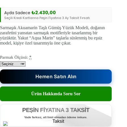
₺9.440,00.
₺7.290,00.
₺
2.430,00
Ayda Sadece
Seçili Kredi Kartlarına Peşin Fiyatına 3 Ay Taksit Fırsatı
Sarmaşık Akuamarin Taşlı Gümüş Yüzük Modeli, doğanın
zarafetini yansıtan sarmaşık motifleriyle tasarlanmış bir
yüzüktür. Yakut “Aqua Marin” taşlarla süslenmiş bu eşsiz
model, kişiye özel tasarımıyla öne çıkar.
*
Parmak Ölçüsü:
Hemen Satın Alın
Ürün Hakkında Soru Sor
PEŞİN FİYATINA 3 TAKSİT
Vade farksız, alt limit olmadan ödeme imkanı.