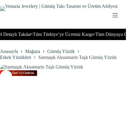
İçeriğe
geç
taylı Takılar
Tüm Türkiye’ye Ücretsiz Kargo
Tüm Dünyaya Gönderim
•
•
Anasayfa
Mağaza
Gümüş Yüzük
Erkek Yüzükleri
Sarmaşık Akuamarin Taşlı Gümüş Yüzük
Bu Aya Özel %23 İndirim