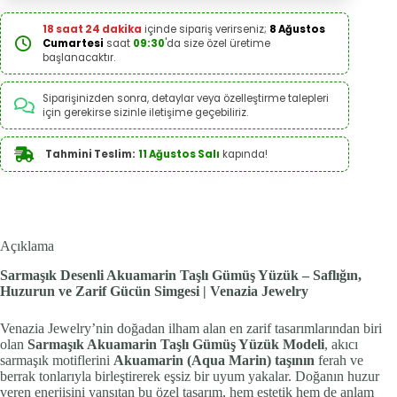
18 saat 24 dakika
içinde sipariş verirseniz;
8 Ağustos
Cumartesi
saat
09:30
'da size özel üretime
başlanacaktır.
Siparişinizden sonra, detaylar veya özelleştirme talepleri
için gerekirse sizinle iletişime geçebiliriz.
Tahmini Teslim:
11 Ağustos Salı
kapında!
Açıklama
Sarmaşık Desenli Akuamarin Taşlı Gümüş Yüzük – Saflığın,
Huzurun ve Zarif Gücün Simgesi | Venazia Jewelry
Venazia Jewelry’nin doğadan ilham alan en zarif tasarımlarından biri
olan
Sarmaşık Akuamarin Taşlı Gümüş Yüzük Modeli
, akıcı
sarmaşık motiflerini
Akuamarin (Aqua Marin) taşının
ferah ve
berrak tonlarıyla birleştirerek eşsiz bir uyum yakalar. Doğanın huzur
veren enerjisini yansıtan bu özel tasarım, hem estetik hem de anlam