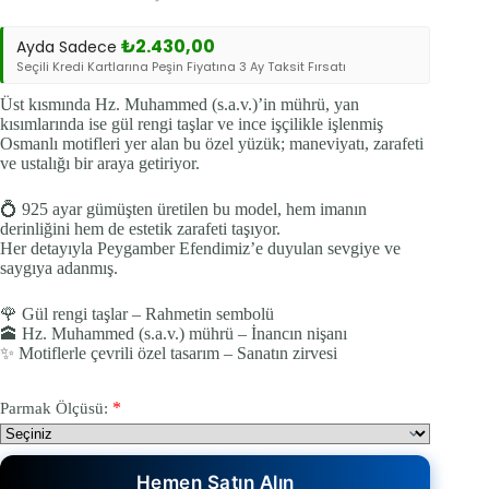
₺7.290,00.
₺
2.430,00
Ayda Sadece
Seçili Kredi Kartlarına Peşin Fiyatına 3 Ay Taksit Fırsatı
Üst kısmında Hz. Muhammed (s.a.v.)’in mührü, yan
kısımlarında ise gül rengi taşlar ve ince işçilikle işlenmiş
Osmanlı motifleri yer alan bu özel yüzük; maneviyatı, zarafeti
ve ustalığı bir araya getiriyor.
💍 925 ayar gümüşten üretilen bu model, hem imanın
derinliğini hem de estetik zarafeti taşıyor.
Her detayıyla Peygamber Efendimiz’e duyulan sevgiye ve
saygıya adanmış.
🌹 Gül rengi taşlar – Rahmetin sembolü
🕋 Hz. Muhammed (s.a.v.) mührü – İnancın nişanı
✨ Motiflerle çevrili özel tasarım – Sanatın zirvesi
*
Parmak Ölçüsü:
Hemen Satın Alın