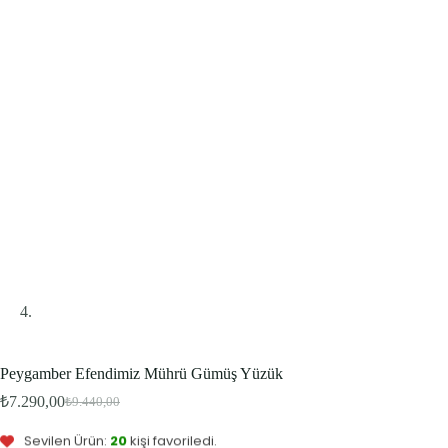
Peygamber Efendimiz Mührü Gümüş Yüzük
Bu ürünü şu an
8
kişi inceliyor.
₺
7.290,00
₺
9.440,00
Bu ürün
2
kişinin sepetinde.
Orijinal
Şu
fiyat:
andaki
Sevilen Ürün:
20
kişi favoriledi.
fiyat:
₺9.440,00.