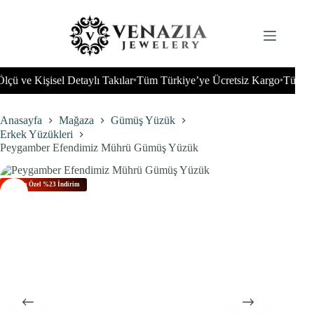
İçeriğe
geç
ve Kişisel Detaylı Takılar
Tüm Türkiye’ye Ücretsiz Kargo
Tüm Dünya
•
•
Anasayfa
Mağaza
Gümüş Yüzük
Erkek Yüzükleri
Peygamber Efendimiz Mührü Gümüş Yüzük
Bu Aya Özel %23 İndirim