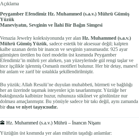
Açıklama
Peygamber Efendimiz Hz. Muhammed (s.a.v.) Mührü Gümüş
Yüzük
Maneviyatın, Sevginin ve İlahi Bir Bağın Simgesi
Venazia Jewelry koleksiyonunda yer alan
Hz. Muhammed (s.a.v.)
Mührü Gümüş Yüzük
, sadece estetik bir aksesuar değil; kalpten
kalbe uzanan derin bir inancın ve sevginin yansımasıdır. 925 ayar
gümüşten üretilen bu özel modelin üst kısmında Peygamber
Efendimiz’in mührü yer alırken, yan yüzeylerinde gül rengi taşlar ve
ince işçilikle işlenmiş Osmanlı motifleri bulunur. Her bir detay, manevî
bir anlam ve zarif bir ustalıkla şekillendirilmiştir.
Bu yüzük; Allah Resulü’ne duyulan muhabbeti, hürmeti ve bağlılığı
her an üzerinde taşımak isteyenler için tasarlanmıştır. Yüzüğe her
baktığınızda kalbinize huzur, ruhunuza sükûnet ve gönlünüze nur
dolması amaçlanmıştır. Bu yönüyle sadece bir takı değil, aynı zamanda
bir
dua ve niyet taşıyıcısıdır.
🕋 Hz. Muhammed (s.a.v.) Mührü – İnancın Nişanı
Yüzüğün üst kısmında yer alan mührün taşıdığı anlamlar: