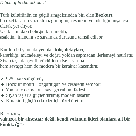
Kılıcın gibi dimdik dur.”
Türk kültürünün en güçlü simgelerinden biri olan
Bozkurt
,
bu özel tasarım yüzükte özgürlüğün, cesaretin ve liderliğin nişanesi
olarak yer alıyor.
Üst kısmındaki belirgin kurt motifi;
asaletini, inancını ve sarsılmaz duruşunu temsil ediyor.
Kurdun iki yanında yer alan
kılıç detayları
,
kararlılığı, mücadeleyi ve doğru yoldan sapmadan ilerlemeyi hatırlatır.
Siyah taşlarla çevrili güçlü form ise tasarıma
hem savaşçı hem de modern bir karakter kazandırır.
🔹 925 ayar saf gümüş
🔹 Bozkurt motifi – özgürlüğün ve cesaretin sembolü
🔹 Yan kılıç detayları – savaşçı ruhun ifadesi
🔹 Siyah taşlarla güçlendirilmiş modern tasarım
🔹 Karakteri güçlü erkekler için özel üretim
Bu yüzük;
yalnızca bir aksesuar değil, kendi yolunun lideri olanlara ait bir
kimlik.
🐺✨