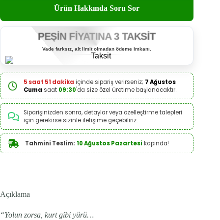
Ürün Hakkında Soru Sor
PEŞİN FİYATINA 3 TAKSİT
Vade farksız, alt limit olmadan ödeme imkanı.
5 saat 51 dakika
içinde sipariş verirseniz;
7 Ağustos
Cuma
saat
09:30
'da size özel üretime başlanacaktır.
Siparişinizden sonra, detaylar veya özelleştirme talepleri
için gerekirse sizinle iletişime geçebiliriz.
Tahmini Teslim:
10 Ağustos Pazartesi
kapında!
Açıklama
“Yolun zorsa, kurt gibi yürü…