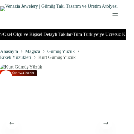
İçeriğe
geç
zel Ölçü ve Kişisel Detaylı Takılar
Tüm Türkiye’ye Ücretsiz Kargo
T
•
•
Anasayfa
Mağaza
Gümüş Yüzük
Erkek Yüzükleri
Kurt Gümüş Yüzük
Bu Aya Özel %23 İndirim