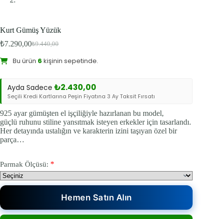
Kurt Gümüş Yüzük
₺
7.290,00
₺
9.440,00
Bu ürünü şu an
12
kişi inceliyor.
Orijinal
Şu
fiyat:
andaki
Bu ürün
6
kişinin sepetinde.
fiyat:
₺9.440,00.
₺7.290,00.
Sevilen Ürün:
15
kişi favoriledi.
₺
2.430,00
Ayda Sadece
Seçili Kredi Kartlarına Peşin Fiyatına 3 Ay Taksit Fırsatı
925 ayar gümüşten el işçiliğiyle hazırlanan bu model,
güçlü ruhunu stiline yansıtmak isteyen erkekler için tasarlandı.
Her detayında ustalığın ve karakterin izini taşıyan özel bir
parça…
*
Parmak Ölçüsü:
Hemen Satın Alın