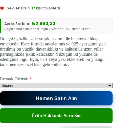
Orijinal
Şu
fiyat:
andaki
Sevilen Ürün:
17
kişi favoriledi.
fiyat:
₺9.840,00.
₺7.690,00.
₺
2.563,33
Ayda Sadece
Seçili Kredi Kartlarına Peşin Fiyatına 3 Ay Taksit Fırsatı
Bu eşsiz yüzük, sade ve şık tasarımı ile her zevke hitap
etmektedir. Kare formda tasarlanmış ve 925 ayar gümüşten
üretilmiş bu yüzük, dayanıklılığı ve kalitesi ile uzun yıllar
parmağınızda şıklık katacaktır. Yüzüğün iki yüzüne de
istediğiniz logo, figür, harf veya yazı eklenerek bu yüzüğü
tamamen size özel hale getirebilirsiniz.
*
Parmak Ölçüsü:
Hemen Satın Alın
Ürün Hakkında Soru Sor