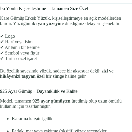
İki Yönlü Kişiselleştirme – Tamamen Size Özel
Kare Gümüş Erkek Yüzük, kişiselleştirmeye en açık modellerden
biridir. Yüzüğün
iki yan yüzeyine
dilediğiniz detaylar işlenebilir:
✔ Logo
✔ Harf veya isim
✔ Anlamlı bir kelime
✔ Sembol veya figür
✔ Tarih / özel işaret
Bu özellik sayesinde yüzük, sadece bir aksesuar değil;
sizi ve
hikâyenizi taşıyan özel bir simge
haline gelir.
925 Ayar Gümüş – Dayanıklılık ve Kalite
Model, tamamen
925 ayar gümüşten
üretilmiş olup uzun ömürlü
kullanım için tasarlanmıştır.
Kararma karşıtı işçilik
Parlak, mat veya eskitme (oksitli) yüzey seçenekleri