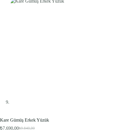
Kare Gümüş Erkek Yüzük
Bu ürünü şu an
5
kişi inceliyor.
₺
7.690,00
₺
9.840,00
Bu ürün
5
kişinin sepetinde.