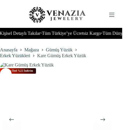
İçeriğe
geç
l Detaylı Takılar
Tüm Türkiye’ye Ücretsiz Kargo
Tüm Dünyaya Gönde
•
•
Anasayfa
Mağaza
Gümüş Yüzük
Erkek Yüzükleri
Kare Gümüş Erkek Yüzük
Bu Aya Özel %22 İndirim