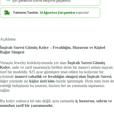
için gerekirse sizinle iletişime geçebiliriz.
Tahmini Teslim:
12 Ağustos Çarşamba
kapında!
Açıklama
İnşirah Suresi Gümüş Kolye – Ferahlığın, Huzurun ve Kişisel
Bağın Simgesi
Venazia Jewelry koleksiyonunda yer alan
İnşirah Suresi Gümüş
Kolye
, sade ve zarif tasarımıyla birlikte derin bir manevi anlam taşıyan
özel bir modeldir. 925 ayar gümüşten imal edilen bu kolyenin bir
yüzünde
manevi rahatlık ve ferahlığın simgesi olan İnşirah Suresi
,
diğer yüzünde ise
kişiye özel isim
özenle işlenmiştir. Hem ruhu hem de
estetiği buluşturan bu tasarım, huzuru her an yanınızda taşımanızı
sağlar.
Bu kolye yalnızca bir takı değil; aynı zamanda
iç huzurun, sabrın ve
umudun zarif bir yansımasıdır.