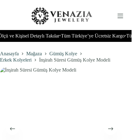
İçeriğe
geç
ve Kişisel Detaylı Takılar
Tüm Türkiye’ye Ücretsiz Kargo
Tüm Dünya
•
•
Anasayfa
Mağaza
Gümüş Kolye
Erkek Kolyeleri
İnşirah Süresi Gümüş Kolye Modeli