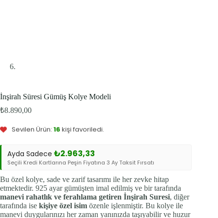
İnşirah Süresi Gümüş Kolye Modeli
Bu ürünü şu an
7
kişi inceliyor.
₺
8.890,00
Bu ürün
3
kişinin sepetinde.
Sevilen Ürün:
16
kişi favoriledi.
₺
2.963,33
Ayda Sadece
Seçili Kredi Kartlarına Peşin Fiyatına 3 Ay Taksit Fırsatı
Bu özel kolye, sade ve zarif tasarımı ile her zevke hitap
etmektedir. 925 ayar gümüşten imal edilmiş ve bir tarafında
manevi rahatlık ve ferahlama getiren İnşirah Suresi
, diğer
tarafında ise
kişiye özel isim
özenle işlenmiştir. Bu kolye ile
manevi duygularınızı her zaman yanınızda taşıyabilir ve huzur