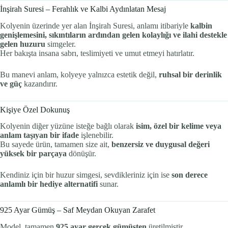
İnşirah Suresi – Ferahlık ve Kalbi Aydınlatan Mesaj
Kolyenin üzerinde yer alan İnşirah Suresi, anlamı itibariyle
kalbin
genişlemesini, sıkıntıların ardından gelen kolaylığı ve ilahi destekle
gelen huzuru
simgeler.
Her bakışta insana sabrı, teslimiyeti ve umut etmeyi hatırlatır.
Bu manevi anlam, kolyeye yalnızca estetik değil,
ruhsal bir derinlik
ve güç
kazandırır.
Kişiye Özel Dokunuş
Kolyenin diğer yüzüne isteğe bağlı olarak
isim, özel bir kelime veya
anlam taşıyan bir ifade
işlenebilir.
Bu sayede ürün, tamamen size ait,
benzersiz ve duygusal değeri
yüksek bir parçaya
dönüşür.
Kendiniz için bir huzur simgesi, sevdikleriniz için ise
son derece
anlamlı bir hediye alternatifi
sunar.
925 Ayar Gümüş – Saf Meydan Okuyan Zarafet
Model, tamamen
925 ayar gerçek gümüşten
üretilmiştir.