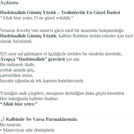
Açıklama
Hasbünallah Gümüş Yüzük – Teslimiyetin En Güzel İfadesi
“Allah bize yeter, O ne güzel vekildir.”
Venazia Jewelry’nin manevi gücü zarif bir tasarımla buluşturduğu
Hasbünallah Gümüş Yüzük
, kalbini Rabbine teslim edenler için özel
olarak hazırlandı.
925 ayar saf gümüşten el işçiliğiyle üretilen bu modelin üzerinde,
Arapça “Hasbünallah” gravürü
yer alır.
Bu mübarek ifade;
zorluk anında güç,
çaresizlikte umut,
hayatta sığınılacak tek kapının hatırlatıcısıdır.
Yüzüğün sade çizgileri, mesajının derinliğini daha güçlü hissettirir.
Her baktığında kalbine fısıldar:
“Allah bize yeter.”
🌙
Kalbinde Ne Varsa Parmaklarında
Bu tasarım;
• Maneviyatı stile dönüştürür