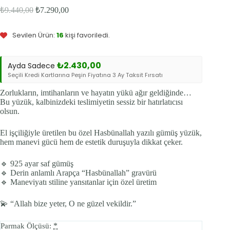
Bu ürünü şu an
12
kişi inceliyor.
Orijinal
Şu
₺
9.440,00
₺
7.290,00
fiyat:
andaki
Bu ürün
7
kişinin sepetinde.
fiyat:
₺9.440,00.
Sevilen Ürün:
16
kişi favoriledi.
₺7.290,00.
₺
2.430,00
Ayda Sadece
Seçili Kredi Kartlarına Peşin Fiyatına 3 Ay Taksit Fırsatı
Zorlukların, imtihanların ve hayatın yükü ağır geldiğinde…
Bu yüzük, kalbinizdeki teslimiyetin sessiz bir hatırlatıcısı
olsun.
El işçiliğiyle üretilen bu özel Hasbünallah yazılı gümüş yüzük,
hem manevi gücü hem de estetik duruşuyla dikkat çeker.
🔹 925 ayar saf gümüş
🔹 Derin anlamlı Arapça “Hasbünallah” gravürü
🔹 Maneviyatı stiline yansıtanlar için özel üretim
💫 “Allah bize yeter, O ne güzel vekildir.”
*
Parmak Ölçüsü: