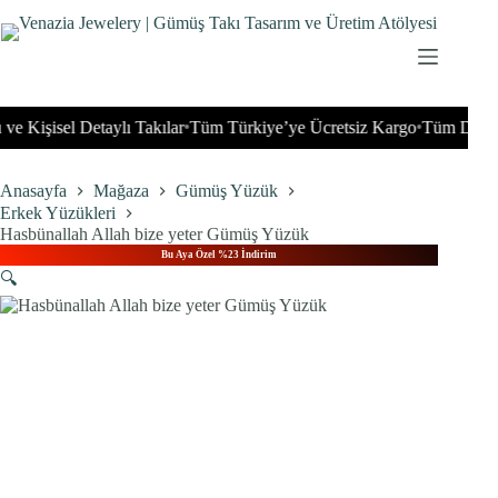
İçeriğe
geç
Kişisel Detaylı Takılar
Tüm Türkiye’ye Ücretsiz Kargo
Tüm Dünyaya
•
•
Anasayfa
Mağaza
Gümüş Yüzük
Erkek Yüzükleri
Hasbünallah Allah bize yeter Gümüş Yüzük
Bu Aya Özel %23 İndirim
🔍