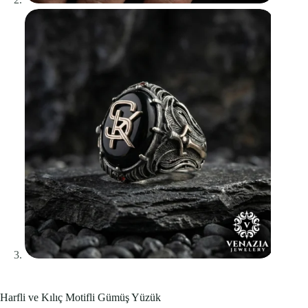
Harfli ve Kılıç Motifli Gümüş Yüzük
Bu ürünü şu an
5
kişi inceliyor.