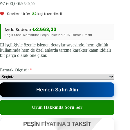
₺
7.690,00
₺
9.840,00
Bu ürün
2
kişinin sepetinde.
Orijinal
Şu
fiyat:
andaki
Sevilen Ürün:
22
kişi favoriledi.
fiyat:
₺9.840,00.
₺7.690,00.
₺
2.563,33
Ayda Sadece
Seçili Kredi Kartlarına Peşin Fiyatına 3 Ay Taksit Fırsatı
El işçiliğiyle özenle işlenen detaylar sayesinde, hem günlük
kullanımda hem de özel anlarda tarzına karakter katan iddialı
bir parça olarak öne çıkar.
*
Parmak Ölçüsü:
Hemen Satın Alın
Ürün Hakkında Soru Sor
PEŞİN FİYATINA 3 TAKSİT