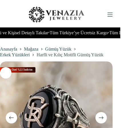
İçeriğe
geç
şisel Detaylı Takılar
Tüm Türkiye’ye Ücretsiz Kargo
Tüm Dünyaya G
•
•
Anasayfa
Mağaza
Gümüş Yüzük
Erkek Yüzükleri
Harfli ve Kılıç Motifli Gümüş Yüzük
Bu Aya Özel %22 İndirim