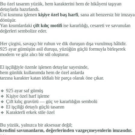
Bu özel tasarım yüzük, hem karakterini hem de hikâyeni taşıyan
detaylarla hazırlandı.
Üst kısmına işlenen
kişiye özel baş harfi
, sana ait benzersiz bir imzaya
dönüşür.
Yan kısımlardaki
çift kılıç motifi
ise kararlılığı, cesareti ve savunulan
değerleri sembolize eder.
Her çizgisi, savaşçı bir ruhun ve dik duruşun dışa vurulmuş hâlidir.
925 ayar gümüşün asil duruşu, yüzüğün güçlü formuyla birleşerek
modern ve göz alıcı bir stil oluşturur.
El işçiliğiyle özenle işlenen detaylar sayesinde,
hem günlük kullanımda hem de özel anlarda
tarzına karakter katan iddialı bir parça olarak öne çıkar.
🔹 925 ayar saf gümüş
🔹 Kişiye özel harf işleme
🔹 Çift kılıç gravürü — güç ve kararlılığın sembolü
🔹 El işçiliği detaylı güçlü tasarım
🔹 Karakterli erkek stile özel
Bu yüzük, yalnızca bir aksesuar değil;
kendini savunanların, değerlerinden vazgeçmeyenlerin imzasıdır.