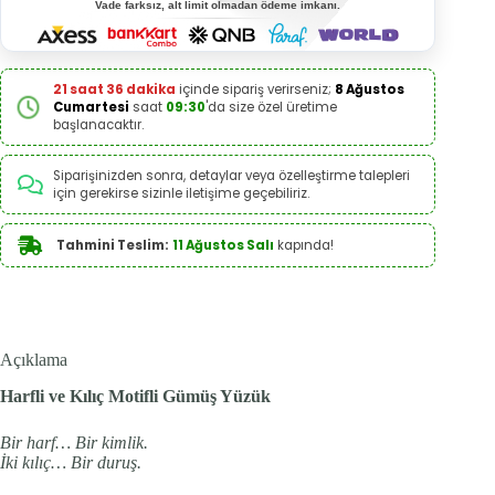
Vade farksız, alt limit olmadan ödeme imkanı.
21 saat 36 dakika
içinde sipariş verirseniz;
8 Ağustos
Cumartesi
saat
09:30
'da size özel üretime
başlanacaktır.
Siparişinizden sonra, detaylar veya özelleştirme talepleri
için gerekirse sizinle iletişime geçebiliriz.
Tahmini Teslim:
11 Ağustos Salı
kapında!
Açıklama
Harfli ve Kılıç Motifli Gümüş Yüzük
Bir harf… Bir kimlik.
İki kılıç… Bir duruş.