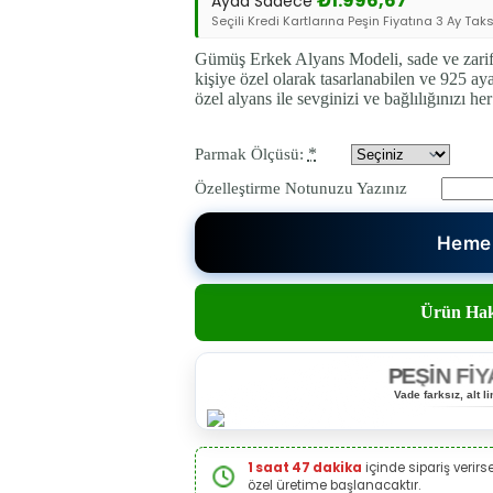
₺
1.996,67
Ayda Sadece
Seçili Kredi Kartlarına Peşin Fiyatına 3 Ay Taksi
Gümüş Erkek Alyans Modeli, sade ve zarif 
kişiye özel olarak tasarlanabilen ve 925 ay
özel alyans ile sevginizi ve bağlılığınızı he
*
Parmak Ölçüsü:
Özelleştirme Notunuzu Yazınız
Hemen
Ürün Hak
PEŞİN FİY
Vade farksız, alt 
1 saat 47 dakika
içinde sipariş verirs
özel üretime başlanacaktır.