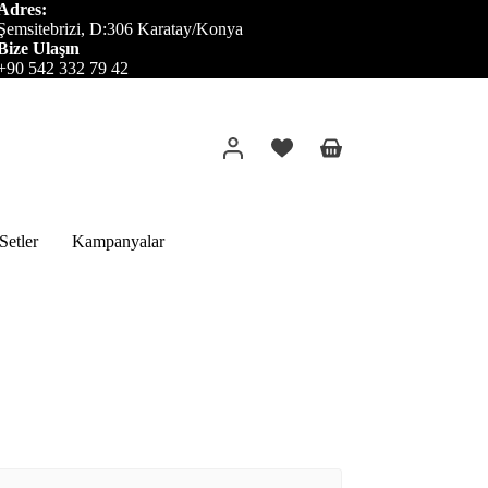
Adres:
Şemsitebrizi, D:306 Karatay/Konya
Bize Ulaşın
+90 542 332 79 42
Alışveriş
sepeti
etler
Kampanyalar