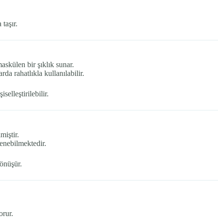
taşır.
skülen bir şıklık sunar.
a rahatlıkla kullanılabilir.
elleştirilebilir.
miştir.
şlenebilmektedir.
dönüşür.
orur.