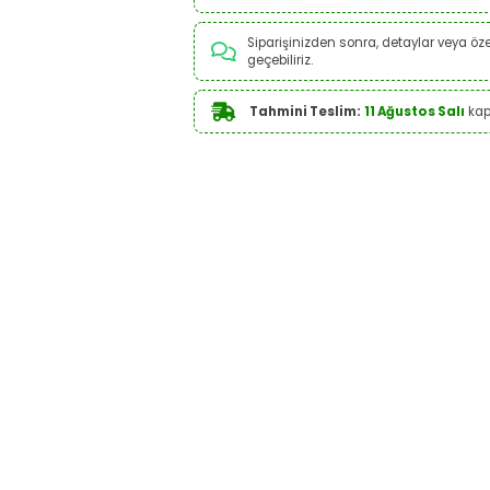
Siparişinizden sonra, detaylar veya özel
geçebiliriz.
Tahmini Teslim:
11 Ağustos Salı
kap