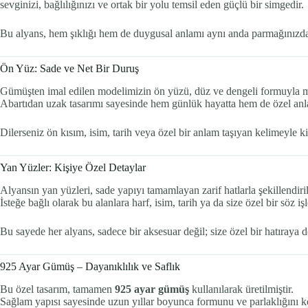
sevginizi, bağlılığınızı ve ortak bir yolu temsil eden güçlü bir simgedir.
Bu alyans, hem şıklığı hem de duygusal anlamı aynı anda parmağınızda 
Ön Yüz: Sade ve Net Bir Duruş
Gümüşten imal edilen modelimizin ön yüzü, düz ve dengeli formuyla ma
Abartıdan uzak tasarımı sayesinde hem günlük hayatta hem de özel anlard
Dilerseniz ön kısım, isim, tarih veya özel bir anlam taşıyan kelimeyle kişis
Yan Yüzler: Kişiye Özel Detaylar
Alyansın yan yüzleri, sade yapıyı tamamlayan zarif hatlarla şekillendiril
İsteğe bağlı olarak bu alanlara harf, isim, tarih ya da size özel bir söz i
Bu sayede her alyans, sadece bir aksesuar değil; size özel bir hatıraya 
925 Ayar Gümüş – Dayanıklılık ve Saflık
Bu özel tasarım, tamamen
925 ayar gümüş
kullanılarak üretilmiştir.
Sağlam yapısı sayesinde uzun yıllar boyunca formunu ve parlaklığını k