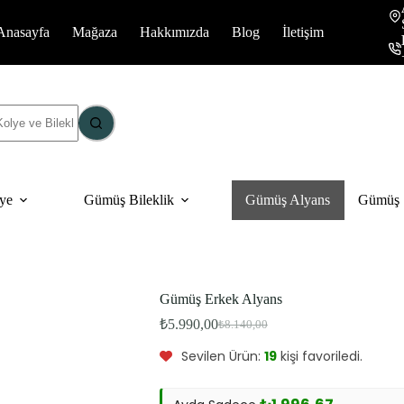
Anasayfa
Mağaza
Hakkımızda
Blog
İletişim
ye
Gümüş Bileklik
Gümüş Alyans
Gümüş S
Gümüş Erkek Alyans
Bu ürünü şu an
12
kişi inceliyor.
₺
5.990,00
₺
8.140,00
Bu ürün
2
kişinin sepetinde.
Orijinal
Şu
fiyat:
andaki
Sevilen Ürün:
19
kişi favoriledi.
fiyat:
₺8.140,00.
₺5.990,00.