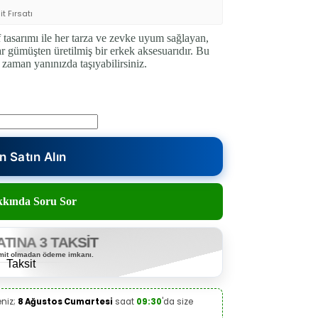
t Fırsatı
tasarımı ile her tarza ve zevke uyum sağlayan,
ar gümüşten üretilmiş bir erkek aksesuarıdır. Bu
r zaman yanınızda taşıyabilirsiniz.
 Satın Alın
kında Soru Sor
ATINA 3 TAKSİT
limit olmadan ödeme imkanı.
eniz;
8 Ağustos Cumartesi
saat
09:30
'da size