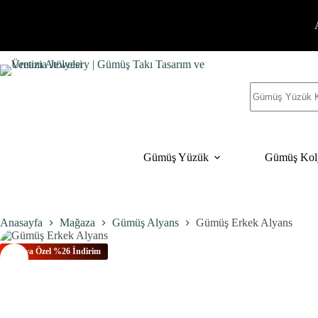
İçeriğe
geç
Sonuç
yok
Gümüş Yüzük
Gümüş Kol
Anasayfa
Mağaza
Gümüş Alyans
Gümüş Erkek Alyans
Bu Aya Özel %26 İndirim