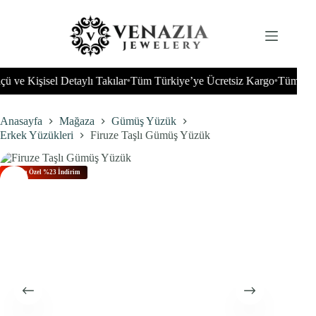
İçeriğe
geç
 Kişisel Detaylı Takılar
Tüm Türkiye’ye Ücretsiz Kargo
Tüm Dünyaya
•
•
Anasayfa
Mağaza
Gümüş Yüzük
Erkek Yüzükleri
Firuze Taşlı Gümüş Yüzük
Bu Aya Özel %23 İndirim