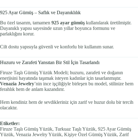
925 Ayar Gümüş – Saflık ve Dayanıklılık
Bu özel tasarım, tamamen
925 ayar gümüş
kullanılarak üretilmiştir.
Dayanıklı yapısı sayesinde uzun yıllar boyunca formunu ve
parlaklığını korur.
Cilt dostu yapısıyla güvenli ve konforlu bir kullanım sunar.
Huzuru ve Zarafeti Yansıtan Bir Stil İçin Tasarlandı
Firuze Taşlı Gümüş Yüzük Modeli; huzuru, zarafeti ve doğanın
enerjisini hayatında taşımak isteyen kadınlar için tasarlanmıştır.
Venazia Jewelry
’nin ince işçiliğiyle birleşen bu model, stilinize hem
ferahlık hem de anlam kazandırır.
Hem kendiniz hem de sevdikleriniz için zarif ve huzur dolu bir tercih
olacaktır.
Etiketler:
Firuze Taşlı Gümüş Yüzük, Turkuaz Taşlı Yüzük, 925 Ayar Gümüş
Yüzük, Venazia Jewelry Yüzük, Kişiye Özel Gümüş Yüzük, Zarif