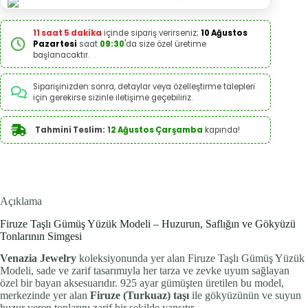
11 saat 5 dakika
içinde sipariş verirseniz;
10 Ağustos
Pazartesi
saat
09:30
'da size özel üretime
başlanacaktır.
Siparişinizden sonra, detaylar veya özelleştirme talepleri
için gerekirse sizinle iletişime geçebiliriz.
Tahmini Teslim:
12 Ağustos Çarşamba
kapında!
Açıklama
Firuze Taşlı Gümüş Yüzük Modeli – Huzurun, Saflığın ve Gökyüzü
Tonlarının Simgesi
Venazia Jewelry
koleksiyonunda yer alan Firuze Taşlı Gümüş Yüzük
Modeli, sade ve zarif tasarımıyla her tarza ve zevke uyum sağlayan
özel bir bayan aksesuarıdır. 925 ayar gümüşten üretilen bu model,
merkezinde yer alan
Firuze (Turkuaz) taşı
ile gökyüzünün ve suyun
huzur veren tonlarını zarif bir şekilde yansıtır.