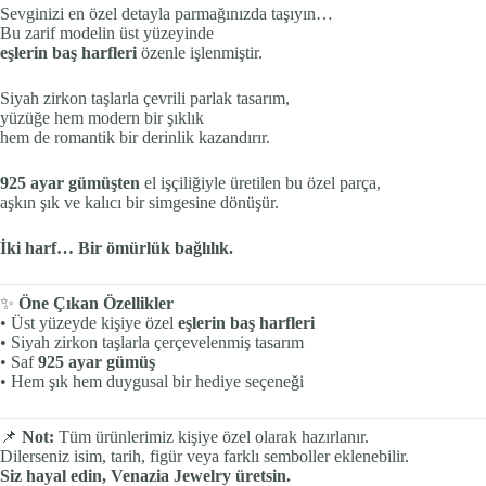
Sevginizi en özel detayla parmağınızda taşıyın…
Bu zarif modelin üst yüzeyinde
eşlerin baş harfleri
özenle işlenmiştir.
Siyah zirkon taşlarla çevrili parlak tasarım,
yüzüğe hem modern bir şıklık
hem de romantik bir derinlik kazandırır.
925 ayar gümüşten
el işçiliğiyle üretilen bu özel parça,
aşkın şık ve kalıcı bir simgesine dönüşür.
İki harf… Bir ömürlük bağlılık.
✨
Öne Çıkan Özellikler
• Üst yüzeyde kişiye özel
eşlerin baş harfleri
• Siyah zirkon taşlarla çerçevelenmiş tasarım
• Saf
925 ayar gümüş
• Hem şık hem duygusal bir hediye seçeneği
📌
Not:
Tüm ürünlerimiz kişiye özel olarak hazırlanır.
Dilerseniz isim, tarih, figür veya farklı semboller eklenebilir.
Siz hayal edin, Venazia Jewelry üretsin.