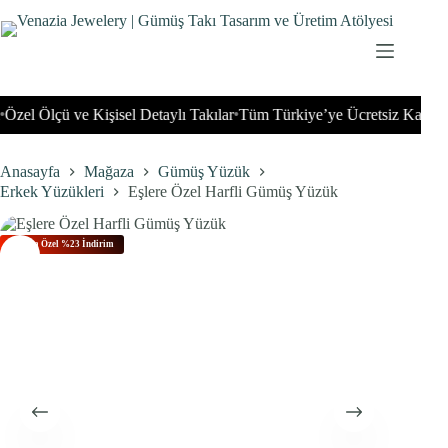
İçeriğe
geç
el Ölçü ve Kişisel Detaylı Takılar
Tüm Türkiye’ye Ücretsiz Kargo
Tü
•
•
Anasayfa
Mağaza
Gümüş Yüzük
Erkek Yüzükleri
Eşlere Özel Harfli Gümüş Yüzük
Bu Aya Özel %23 İndirim