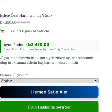
Eşlere Özel Harfli Gümüş Yüzük
₺
7.290,00
₺
9.440,00
Bu ürünü şu an
8
kişi inceliyor.
Orijinal
Şu
fiyat:
andaki
Bu ürün
7
kişinin sepetinde.
fiyat:
₺9.440,00.
Sevilen Ürün:
20
kişi favoriledi.
₺7.290,00.
₺
2.430,00
Ayda Sadece
Seçili Kredi Kartlarına Peşin Fiyatına 3 Ay Taksit Fırsatı
-Eşsiz modelimizin üst kısmı siyah zirkon taşlarla süslenmiş
olup üst kısmına eşlerin baş harfleri nakşedilmiştir
*
Parmak Ölçüsü:
Hemen Satın Alın
Ürün Hakkında Soru Sor