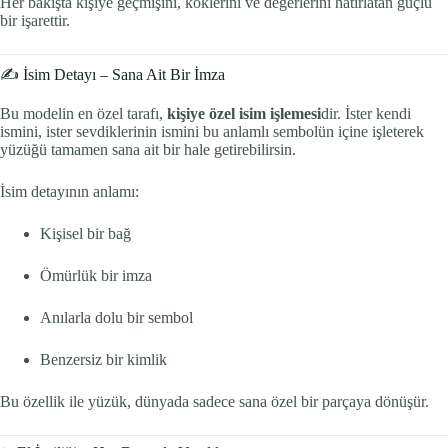
Her bakışta kişiye geçmişini, köklerini ve değerlerini hatırlatan güçlü
bir işarettir.
✍️ İsim Detayı – Sana Ait Bir İmza
Bu modelin en özel tarafı,
kişiye özel isim işlemesi
dir. İster kendi
ismini, ister sevdiklerinin ismini bu anlamlı sembolün içine işleterek
yüzüğü tamamen sana ait bir hale getirebilirsin.
İsim detayının anlamı:
Kişisel bir bağ
Ömürlük bir imza
Anılarla dolu bir sembol
Benzersiz bir kimlik
Bu özellik ile yüzük, dünyada sadece sana özel bir parçaya dönüşür.