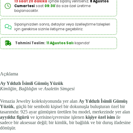
13 saat 20 dakika
içinde sipariş verirseniz;
8 Ağustos
Cumartesi
saat
09:30
'da size özel üretime
başlanacaktır.
Siparişinizden sonra, detaylar veya özelleştirme talepleri
için gerekirse sizinle iletişime geçebiliriz.
Tahmini Teslim:
11 Ağustos Salı
kapında!
Açıklama
Ay Yıldızlı İsimli Gümüş Yüzük
Kimliğin, Bağlılığın ve Asaletin Simgesi
Venazia Jewelry koleksiyonunda yer alan
Ay Yıldızlı İsimli Gümüş
Yüzük
, güçlü bir sembolü kişisel bir dokunuşla buluşturan özel bir
tasarımdır. 925 ayar gümüşten üretilen bu model, merkezinde yer alan
ayyıldız figürü
ve içerisine/çevresine işlenen
kişiye özel isim
ile
sadece bir aksesuar değil; bir kimlik, bir bağlılık ve bir duruş ifadesine
dönüşür.