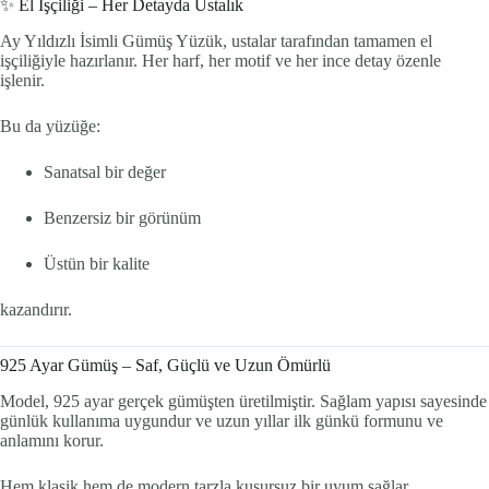
✨ El İşçiliği – Her Detayda Ustalık
Ay Yıldızlı İsimli Gümüş Yüzük, ustalar tarafından tamamen el
işçiliğiyle hazırlanır. Her harf, her motif ve her ince detay özenle
işlenir.
Bu da yüzüğe:
Sanatsal bir değer
Benzersiz bir görünüm
Üstün bir kalite
kazandırır.
925 Ayar Gümüş – Saf, Güçlü ve Uzun Ömürlü
Model, 925 ayar gerçek gümüşten üretilmiştir. Sağlam yapısı sayesinde
günlük kullanıma uygundur ve uzun yıllar ilk günkü formunu ve
anlamını korur.
Hem klasik hem de modern tarzla kusursuz bir uyum sağlar.