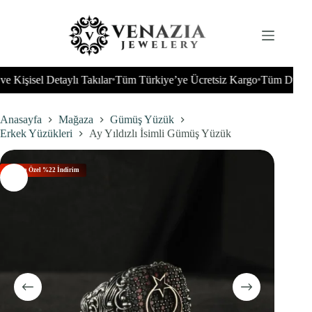
İçeriğe
geç
isel Detaylı Takılar
Tüm Türkiye’ye Ücretsiz Kargo
Tüm Dünyaya Gö
•
•
Anasayfa
Mağaza
Gümüş Yüzük
Erkek Yüzükleri
Ay Yıldızlı İsimli Gümüş Yüzük
Bu Aya Özel %22 İndirim