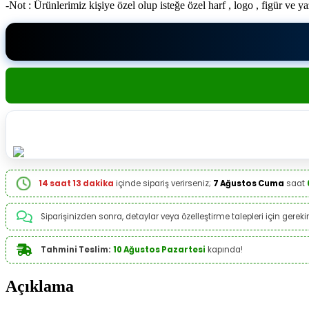
-Not : Ürünlerimiz kişiye özel olup isteğe özel harf , logo , figür ve y
14 saat 13 dakika
içinde sipariş verirseniz;
7 Ağustos Cuma
saat
Siparişinizden sonra, detaylar veya özelleştirme talepleri için gerekirs
Tahmini Teslim:
10 Ağustos Pazartesi
kapında!
Açıklama