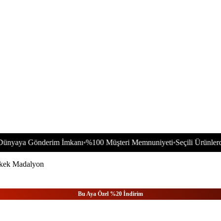
Gönderim İmkanı
%100 Müşteri Memnuniyeti
Seçili Ürünlerde 1500 
•
•
kek Madalyon
Bu Aya Özel %20 İndirim