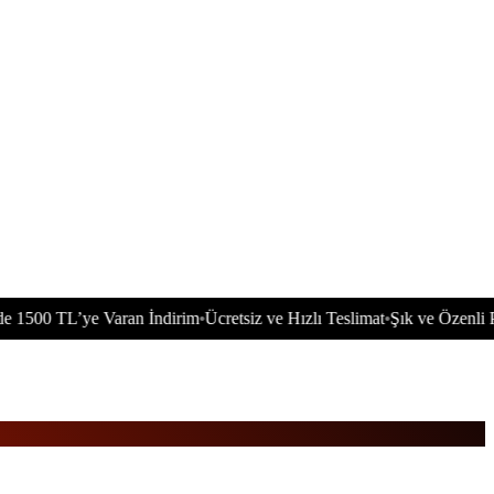
TL’ye Varan İndirim
Ücretsiz ve Hızlı Teslimat
Şık ve Özenli Paketlem
•
•