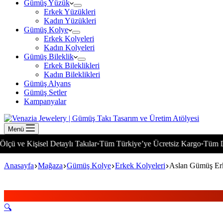
Gümüş Yüzük
Erkek Yüzükleri
Kadın Yüzükleri
Gümüş Kolye
Erkek Kolyeleri
Kadın Kolyeleri
Gümüş Bileklik
Erkek Bileklikleri
Kadın Bileklikleri
Gümüş Alyans
Gümüş Setler
Kampanyalar
Menü
işisel Detaylı Takılar
Tüm Türkiye’ye Ücretsiz Kargo
Tüm Dünyaya 
•
•
Anasayfa
Mağaza
Gümüş Kolye
Erkek Kolyeleri
Aslan Gümüş Er
🔍