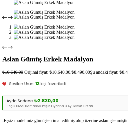
Aslan Gümüş Erkek Madalyon
Bu ürünü şu an
7
kişi inceliyor.
₺
10.640,00
Orijinal fiyat: ₺10.640,00.
₺
8.490,00
Şu andaki fiyat: ₺8.
Bu ürün
1
kişinin sepetinde.
Sevilen Ürün:
13
kişi favoriledi.
₺
2.830,00
Ayda Sadece
Seçili Kredi Kartlarına Peşin Fiyatına 3 Ay Taksit Fırsatı
-Eşsiz modelimiz gümüşten imal edilmiş olup üzerine aslan işlenmiştir 