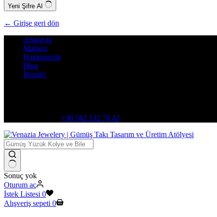
Yeni Şifre Al
← Girişe geri dön
Anasayfa
Mağaza
Hakkımızda
Blog
İletişim
Adres:
Şemsitebrizi, D:306 Karatay/Konya
Bize Ulaşın
+90 542 332 79 42
Sonuç yok
Oturum aç
İstek Listesi
0
Alışveriş sepeti
0