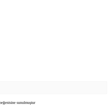
n beğenisine sunulmuştur