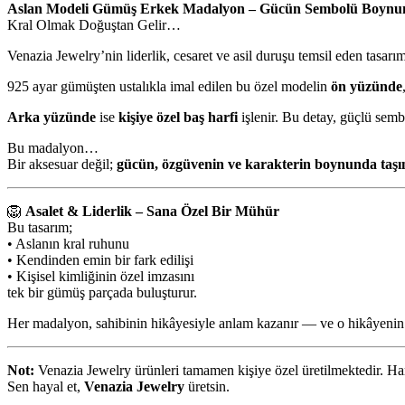
Aslan Modeli Gümüş Erkek Madalyon – Gücün Sembolü Boynu
Kral Olmak Doğuştan Gelir…
Venazia Jewelry’nin liderlik, cesaret ve asil duruşu temsil eden tasarı
925 ayar gümüşten ustalıkla imal edilen bu özel modelin
ön yüzünde
Arka yüzünde
ise
kişiye özel baş harfi
işlenir. Bu detay, güçlü semb
Bu madalyon…
Bir aksesuar değil;
gücün, özgüvenin ve karakterin boynunda taşın
🦁
Asalet & Liderlik – Sana Özel Bir Mühür
Bu tasarım;
• Aslanın kral ruhunu
• Kendinden emin bir fark edilişi
• Kişisel kimliğinin özel imzasını
tek bir gümüş parçada buluşturur.
Her madalyon, sahibinin hikâyesiyle anlam kazanır — ve o hikâyenin 
Not:
Venazia Jewelry ürünleri tamamen kişiye özel üretilmektedir. Harf,
Sen hayal et,
Venazia Jewelry
üretsin.