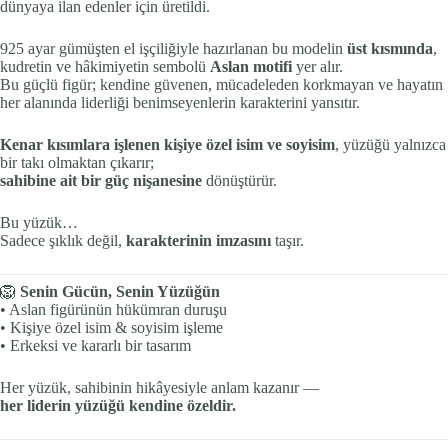
dünyaya ilan edenler için üretildi.
925 ayar gümüşten el işçiliğiyle hazırlanan bu modelin
üst kısmında
,
kudretin ve hâkimiyetin sembolü
Aslan motifi
yer alır.
Bu güçlü figür; kendine güvenen, mücadeleden korkmayan ve hayatın
her alanında liderliği benimseyenlerin karakterini yansıtır.
Kenar kısımlara işlenen kişiye özel isim ve soyisim
, yüzüğü yalnızca
bir takı olmaktan çıkarır;
sahibine ait bir güç nişanesine
dönüştürür.
Bu yüzük…
Sadece şıklık değil,
karakterinin imzasını
taşır.
🦁
Senin Gücün, Senin Yüzüğün
• Aslan figürünün hükümran duruşu
• Kişiye özel isim & soyisim işleme
• Erkeksi ve kararlı bir tasarım
Her yüzük, sahibinin hikâyesiyle anlam kazanır —
her liderin yüzüğü kendine özeldir.