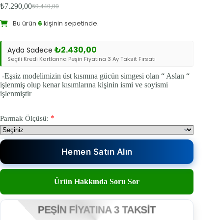
₺
7.290,00
₺
9.440,00
Bu ürünü şu an
8
kişi inceliyor.
Orijinal
Şu
fiyat:
andaki
Bu ürün
6
kişinin sepetinde.
fiyat:
₺9.440,00.
₺7.290,00.
Sevilen Ürün:
13
kişi favoriledi.
₺
2.430,00
Ayda Sadece
Seçili Kredi Kartlarına Peşin Fiyatına 3 Ay Taksit Fırsatı
-Eşsiz modelimizin üst kısmına gücün simgesi olan “ Aslan “
işlenmiş olup kenar kısımlarına kişinin ismi ve soyismi
işlenmiştir
*
Parmak Ölçüsü:
Hemen Satın Alın
Ürün Hakkında Soru Sor
PEŞİN FİYATINA 3 TAKSİT