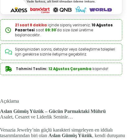
Vade farksız, alt limit olmadan ödeme imkanı.
21 saat 8 dakika
içinde sipariş verirseniz;
10 Ağustos
Pazartesi
saat
09:30
'da size özel üretime
başlanacaktır.
Siparişinizden sonra, detaylar veya özelleştirme talepleri
için gerekirse sizinle iletişime geçebiliriz.
Tahmini Teslim:
12 Ağustos Çarşamba
kapında!
Açıklama
Aslan Gümüş Yüzük – Gücün Parmaktaki Mührü
Asalet, Cesaret ve Liderlik Seninle…
Venazia Jewelry’nin güçlü karakteri simgeleyen en iddialı
tasarımlarından biri olan
Aslan Gümüş Yüzük
, kendi duruşunu