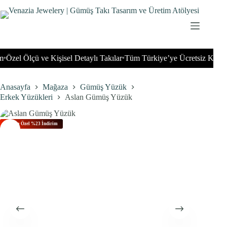
İçeriğe
geç
zel Ölçü ve Kişisel Detaylı Takılar
Tüm Türkiye’ye Ücretsiz Kargo
T
•
•
Anasayfa
Mağaza
Gümüş Yüzük
Erkek Yüzükleri
Aslan Gümüş Yüzük
Bu Aya Özel %23 İndirim