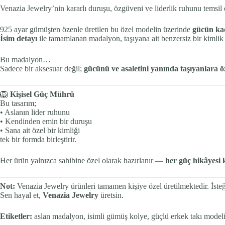
Venazia Jewelry’nin kararlı duruşu, özgüveni ve liderlik ruhunu temsil
925 ayar gümüşten özenle üretilen bu özel modelin üzerinde
gücün ka
İsim detayı
ile tamamlanan madalyon, taşıyana ait benzersiz bir kimlik
Bu madalyon…
Sadece bir aksesuar değil;
gücünü ve asaletini yanında taşıyanlara öz
🦁
Kişisel Güç Mührü
Bu tasarım;
• Aslanın lider ruhunu
• Kendinden emin bir duruşu
• Sana ait özel bir kimliği
tek bir formda birleştirir.
Her ürün yalnızca sahibine özel olarak hazırlanır —
her güç hikâyesi
Not:
Venazia Jewelry ürünleri tamamen kişiye özel üretilmektedir. İsteğin
Sen hayal et,
Venazia Jewelry
üretsin.
Etiketler:
aslan madalyon, isimli gümüş kolye, güçlü erkek takı modeli