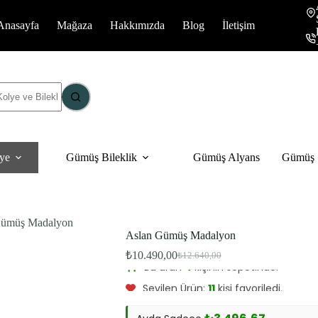
Anasayfa
Mağaza
Hakkımızda
Blog
İletişim
ye
Gümüş Bileklik
Gümüş Alyans
Gümüş S
Gümüş Madalyon
Aslan Gümüş Madalyon
Bu ürünü şu an
12
kişi inceliyor.
₺
10.490,00
₺
12.640,00
Bu ürün
4
kişinin sepetinde.
Orijinal
Şu
fiyat:
andaki
Sevilen Ürün:
11
kişi favoriledi.
fiyat:
₺12.640,00.
₺10.490,00.