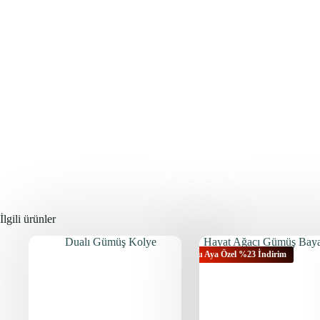
İlgili ürünler
Bu Aya Özel %23 İndirim