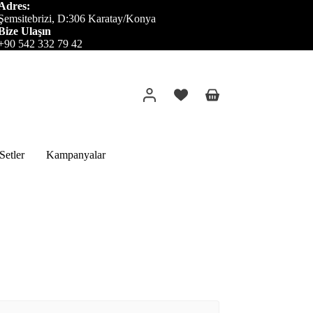
Adres:
Şemsitebrizi, D:306 Karatay/Konya
Bize Ulaşın
+90 542 332 79 42
Alışveriş
sepeti
etler
Kampanyalar