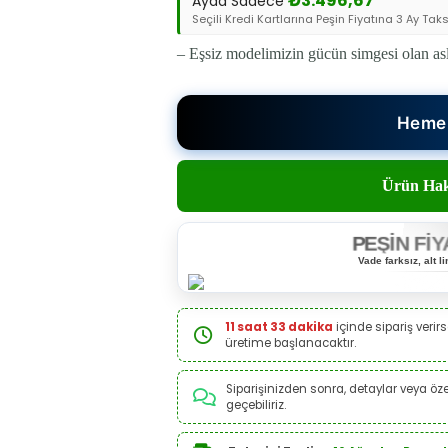
₺
3.496,67
Ayda Sadece
Seçili Kredi Kartlarına Peşin Fiyatına 3 Ay Taksi
– Eşsiz modelimizin gücün simgesi olan asl
Hemen
Ürün Hak
PEŞİN FİY
Vade farksız, alt 
11 saat 33 dakika
içinde sipariş verirs
üretime başlanacaktır.
Siparişinizden sonra, detaylar veya özel
geçebiliriz.