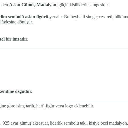
 eden
Aslan Gümüş Madalyon
, güçlü kişiliklerin simgesidir.
dim sembolü aslan figürü
yer alır. Bu heybetli simge; cesareti, hükümr
 ifadesine dönüşür.
el bir imzadır.
 kendine özgüdür.
e göre isim, tarih, harf, figür veya logo eklenebilir.
, 925 ayar gümüş aksesuar, liderlik sembolü takı, kişiye özel madalyon