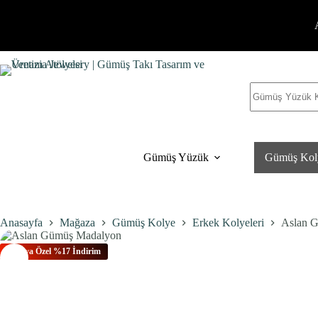
İçeriğe
geç
Sonuç
yok
Gümüş Yüzük
Gümüş Kol
Anasayfa
Mağaza
Gümüş Kolye
Erkek Kolyeleri
Aslan 
Bu Aya Özel %17 İndirim