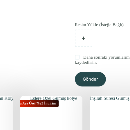
Resim Yükle (İsteğe Bağlı)
Daha sonraki yorumlarımda
kaydedilsin.
Gönder
Bu Aya Özel %23 İndirim