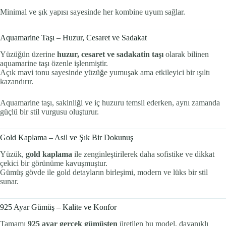
Minimal ve şık yapısı sayesinde her kombine uyum sağlar.
Aquamarine Taşı – Huzur, Cesaret ve Sadakat
Yüzüğün üzerine
huzur, cesaret ve sadakatin taşı
olarak bilinen
aquamarine taşı özenle işlenmiştir.
Açık mavi tonu sayesinde yüzüğe yumuşak ama etkileyici bir ışıltı
kazandırır.
Aquamarine taşı, sakinliği ve iç huzuru temsil ederken, aynı zamanda
güçlü bir stil vurgusu oluşturur.
Gold Kaplama – Asil ve Şık Bir Dokunuş
Yüzük,
gold kaplama
ile zenginleştirilerek daha sofistike ve dikkat
çekici bir görünüme kavuşmuştur.
Gümüş gövde ile gold detayların birleşimi, modern ve lüks bir stil
sunar.
925 Ayar Gümüş – Kalite ve Konfor
Tamamı
925 ayar gerçek gümüşten
üretilen bu model, dayanıklı