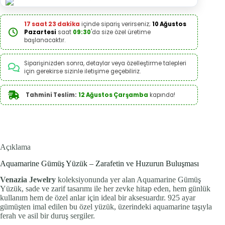
17 saat 23 dakika
içinde sipariş verirseniz;
10 Ağustos
Pazartesi
saat
09:30
'da size özel üretime
başlanacaktır.
Siparişinizden sonra, detaylar veya özelleştirme talepleri
için gerekirse sizinle iletişime geçebiliriz.
Tahmini Teslim:
12 Ağustos Çarşamba
kapında!
Açıklama
Aquamarine Gümüş Yüzük – Zarafetin ve Huzurun Buluşması
Venazia Jewelry
koleksiyonunda yer alan Aquamarine Gümüş
Yüzük, sade ve zarif tasarımı ile her zevke hitap eden, hem günlük
kullanım hem de özel anlar için ideal bir aksesuardır. 925 ayar
gümüşten imal edilen bu özel yüzük, üzerindeki aquamarine taşıyla
ferah ve asil bir duruş sergiler.