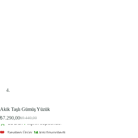
Akik Taşlı Gümüş Yüzük
Bu ürünü şu an
8
kişi inceliyor.
₺
7.290,00
₺
9.440,00
Bu ürün
7
kişinin sepetinde.
Orijinal
Şu
fiyat:
andaki
Sevilen Ürün:
14
kişi favoriledi.
fiyat:
₺9.440,00.
₺7.290,00.