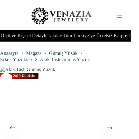
İçeriğe
geç
 ve Kişisel Detaylı Takılar
Tüm Türkiye’ye Ücretsiz Kargo
Tüm Düny
•
•
Anasayfa
Mağaza
Gümüş Yüzük
Erkek Yüzükleri
Akik Taşlı Gümüş Yüzük
Bu Aya Özel %23 İndirim