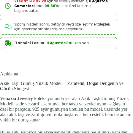
21 saat 51 dakika
içinde sipariş verirseniz;
8 Ağustos
Cumartesi
saat
09:30
'da size özel üretime
başlanacaktır.
Siparişinizden sonra, detaylar veya özelleştirme talepleri
için gerekirse sizinle iletişime geçebiliriz.
Tahmini Teslim:
11 Ağustos Salı
kapında!
Açıklama
Akik Taşlı Gümüş Yüzük Modeli – Zarafetin, Doğal Dengenin ve
Gücün Simgesi
Venazia Jewelry
koleksiyonunda yer alan Akik Taşlı Gümüş Yüzük
Modeli, sade ve zarif tasarımıyla her tarza ve zevke uyum sağlayan
özel bir parçadır. 925 ayar gümüşten üretilen bu model, üzerinde yer
alan akik taşı ve zarif gravür dokunuşlarıyla hem estetik hem de anlam
yüklü bir duruş sunar.
Bu yüzük, yalnızca bir aksesuar değil; dengenizi ve stilinizi yansıtan