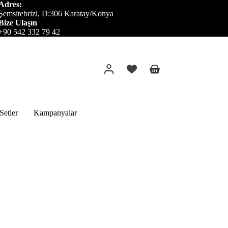
Adres:
Şemsitebrizi, D:306 Karatay/Konya
Bize Ulaşın
+90 542 332 79 42
Alışveriş
sepeti
etler
Kampanyalar