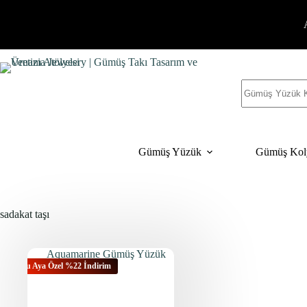
İçeriğe
geç
Sonuç
yok
Gümüş Yüzük
Gümüş Kol
sadakat taşı
Bu Aya Özel %22 İndirim