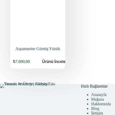
Aquamarine Gümüş Yüzük
Ürünü
İncele
₺
7.690,00
Orijinal
Şu
fiyat:
andaki
fiyat:
₺9.840,00.
₺7.690,00.
Hızlı Bağlantılar
Anasayfa
Mağaza
Hakkımızda
Blog
İletişim