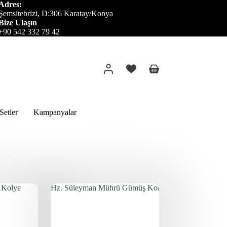
Adres:
Şemsitebrizi, D:306 Karatay/Konya
Bize Ulaşın
+90 542 332 79 42
Alışveriş
sepeti
etler
Kampanyalar