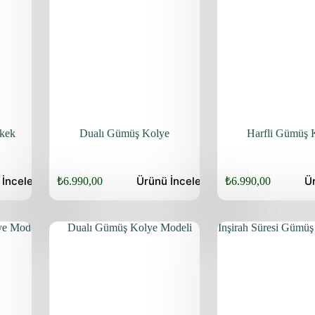
rkek
Dualı Gümüş Kolye
Harfli Gümüş 
Bu
Bu
ü
İncele
Ürünü
İncele
Ü
₺
6.990,00
₺
6.990,00
ürünün
ürünün
birden
birden
fazla
fazla
varyasyonu
varyasyonu
var.
var.
Seçenekler
Seçenekler
ürün
ürün
sayfasından
sayfasından
seçilebilir
seçilebilir