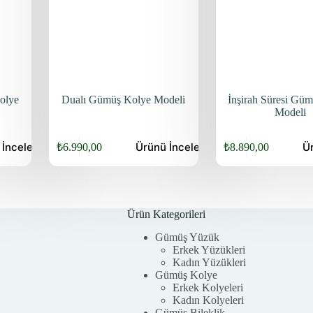
olye
Dualı Gümüş Kolye Modeli
İnşirah Süresi Gü
Modeli
Bu
Bu
ü
İncele
Ürünü
İncele
Ü
₺
6.990,00
₺
8.890,00
ürünün
ürünün
birden
birden
fazla
fazla
varyasyonu
varyasyonu
var.
var.
Seçenekler
Seçenekler
Ürün Kategorileri
ürün
ürün
Gümüş Yüzük
sayfasından
sayfasından
Erkek Yüzükleri
seçilebilir
seçilebilir
Kadın Yüzükleri
Gümüş Kolye
Erkek Kolyeleri
Kadın Kolyeleri
Gümüş Bileklik