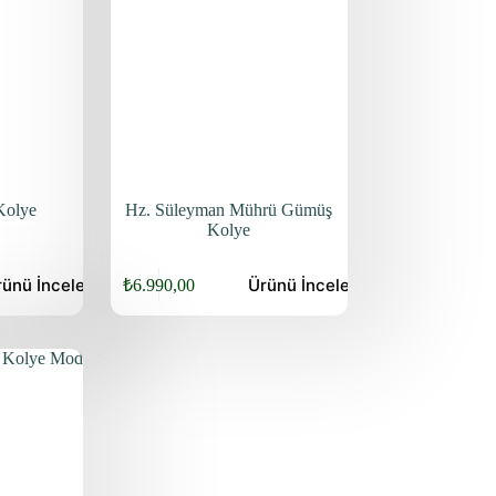
Kolye
Hz. Süleyman Mührü Gümüş
Kolye
Bu
rünü
İncele
Ürünü
İncele
₺
6.990,00
ürünün
birden
fazla
varyasyonu
var.
Seçenekler
ürün
sayfasından
seçilebilir