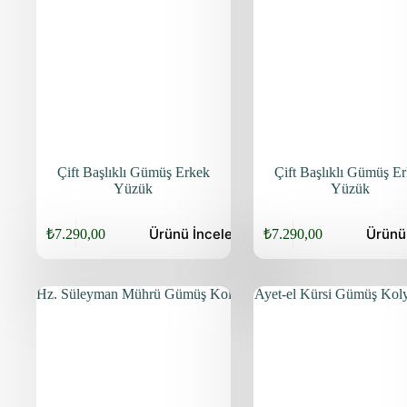
Çift Başlıklı Gümüş Erkek
Çift Başlıklı Gümüş E
Yüzük
Yüzük
Ürünü
İncele
Ürün
₺
7.290,00
₺
7.290,00
Orijinal
Şu
Orijinal
Şu
fiyat:
andaki
fiyat:
andaki
fiyat:
fiyat:
₺9.440,00.
₺9.440,00.
₺7.290,00.
₺7.290,00.