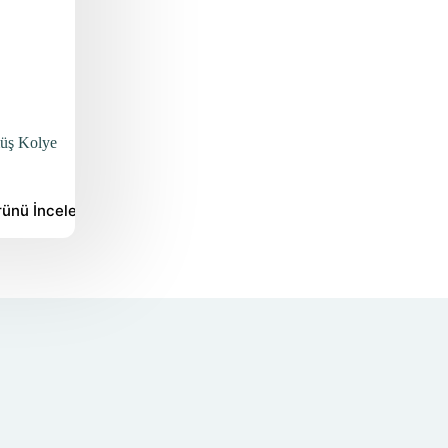
müş Kolye
rünü
İncele