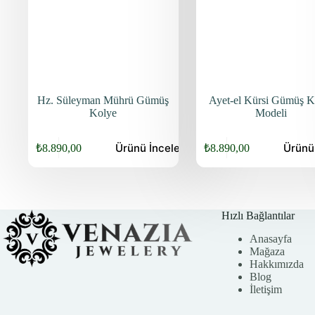
Hz. Süleyman Mührü Gümüş
Ayet-el Kürsi Gümüş K
Kolye
Modeli
Bu
Bu
Ürünü
İncele
Ürün
₺
8.890,00
₺
8.890,00
ürünün
ürünün
birden
birden
fazla
fazla
varyasyonu
varyasyonu
var.
var.
Seçenekler
Seçenekler
Hızlı Bağlantılar
ürün
ürün
Anasayfa
sayfasından
sayfasından
Mağaza
seçilebilir
seçilebilir
Hakkımızda
Blog
İletişim