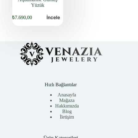
Yüzük
İncele
₺
7.690,00
Orijinal
Şu
fiyat:
andaki
fiyat:
₺9.840,00.
₺7.690,00.
Hızlı Bağlantılar
Anasayfa
Mağaza
Hakkımızda
Blog
İletişim
Ürün Kategorileri