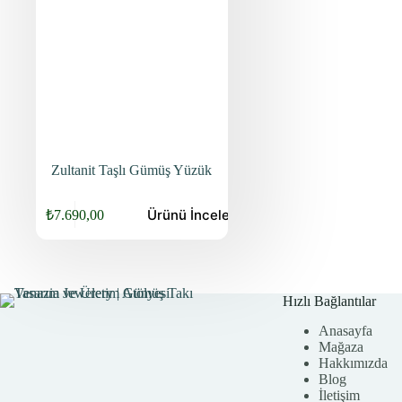
Zultanit Taşlı Gümüş Yüzük
Ürünü
İncele
₺
7.690,00
Orijinal
Şu
fiyat:
andaki
fiyat:
₺9.840,00.
₺7.690,00.
Hızlı Bağlantılar
Anasayfa
Mağaza
Hakkımızda
Blog
İletişim