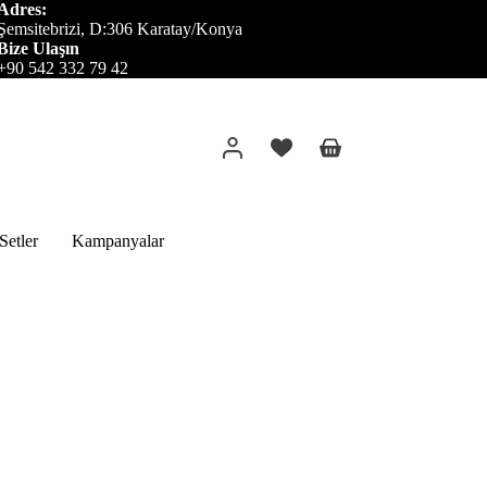
Adres:
Şemsitebrizi, D:306 Karatay/Konya
Bize Ulaşın
+90 542 332 79 42
Alışveriş
sepeti
etler
Kampanyalar