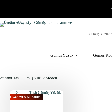
İçeriğe
geç
Sonuç
yok
Gümüş Yüzük
Gümüş Kol
Zultanit Taşlı Gümüş Yüzük Modeli
Bu Aya Özel %22 İndirim