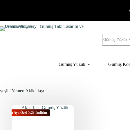
İçeriğe
geç
Sonuç
yok
Gümüş Yüzük
Gümüş Kol
yeşil "Yemen Akik" taşı
Bu Aya Özel %23 İndirim