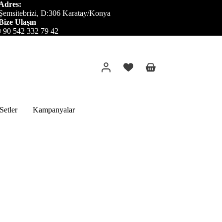
Adres:
Şemsitebrizi, D:306 Karatay/Konya
Bize Ulaşın
+90 542 332 79 42
Alışveriş
sepeti
etler
Kampanyalar