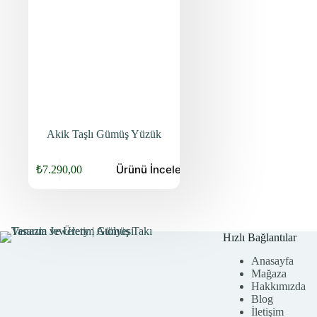
Akik Taşlı Gümüş Yüzük
Ürünü
İncele
₺
7.290,00
Orijinal
Şu
fiyat:
andaki
fiyat:
₺9.440,00.
₺7.290,00.
Hızlı Bağlantılar
Anasayfa
Mağaza
Hakkımızda
Blog
İletişim