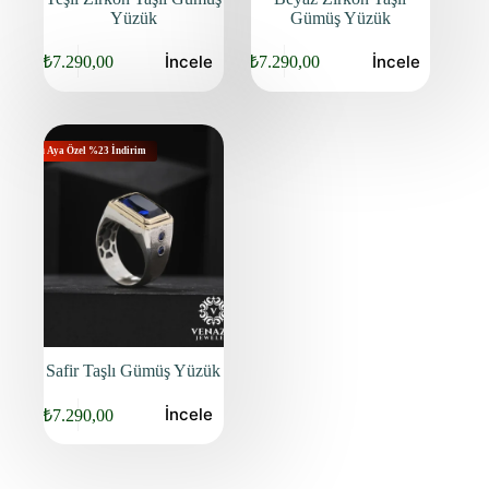
Yüzük
Gümüş Yüzük
İncele
İncele
₺
7.290,00
₺
7.290,00
Orijinal
Şu
Orijinal
Şu
fiyat:
andaki
fiyat:
andaki
fiyat:
fiyat:
₺9.440,00.
₺9.440,00.
₺7.290,00.
₺7.290,00.
Bu Aya Özel %23 İndirim
Safir Taşlı Gümüş Yüzük
İncele
₺
7.290,00
Orijinal
Şu
fiyat:
andaki
fiyat:
₺9.440,00.
₺7.290,00.