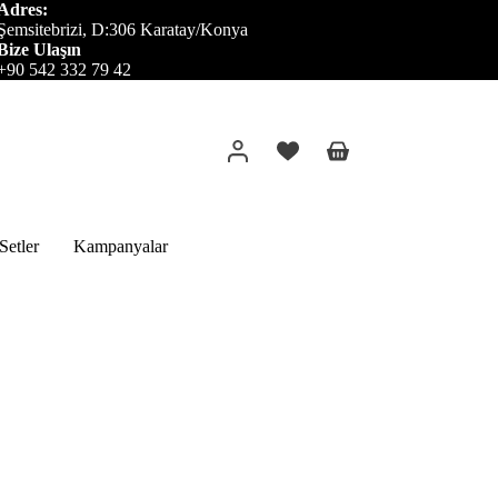
Adres:
Şemsitebrizi, D:306 Karatay/Konya
Bize Ulaşın
+90 542 332 79 42
Alışveriş
sepeti
etler
Kampanyalar