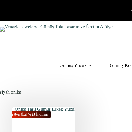
İçeriğe
geç
Gümüş Yüzük
Gümüş Kol
siyah oniks
Bu Aya Özel %23 İndirim