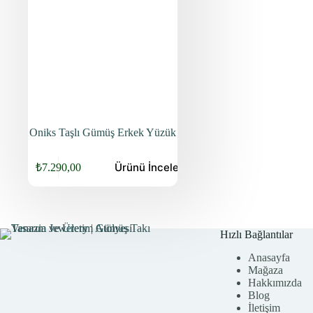
Oniks Taşlı Gümüş Erkek Yüzük
Ürünü
İncele
₺
7.290,00
Orijinal
Şu
fiyat:
andaki
fiyat:
₺9.440,00.
₺7.290,00.
Hızlı Bağlantılar
Anasayfa
Mağaza
Hakkımızda
Blog
İletişim