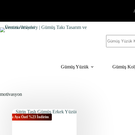
İçeriğe
geç
Sonuç
yok
Gümüş Yüzük
Gümüş Kol
motivasyon
Bu Aya Özel %23 İndirim