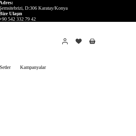
Adres:
Şemsitebrizi, D:306 Karatay/Konya
Bize Ulaşın
+90 542 332 79 42
Alışveriş
sepeti
etler
Kampanyalar