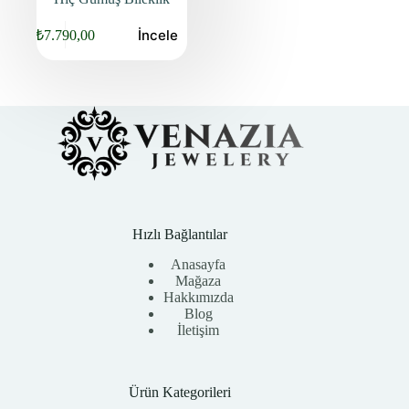
İncele
₺
7.790,00
Orijinal
Şu
fiyat:
andaki
fiyat:
₺9.940,00.
₺7.790,00.
Hızlı Bağlantılar
Anasayfa
Mağaza
Hakkımızda
Blog
İletişim
Ürün Kategorileri