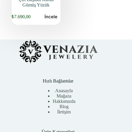
Gümüş Yüzük
İncele
₺
7.690,00
Orijinal
Şu
fiyat:
andaki
fiyat:
₺9.840,00.
₺7.690,00.
Hızlı Bağlantılar
Anasayfa
Mağaza
Hakkımızda
Blog
İletişim
Ürün Kategorileri