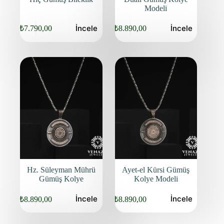
Modeli
Bu
İncele
İncele
₺
7.790,00
₺
8.890,00
ürünün
Orijinal
Şu
birden
fiyat:
andaki
fazla
fiyat:
₺9.940,00.
varyasyonu
₺7.790,00.
var.
Seçenekler
ürün
sayfasından
seçilebilir
Hz. Süleyman Mührü
Ayet-el Kürsi Gümüş
Gümüş Kolye
Kolye Modeli
Bu
Bu
İncele
İncele
₺
8.890,00
₺
8.890,00
ürünün
ürünün
birden
birden
fazla
fazla