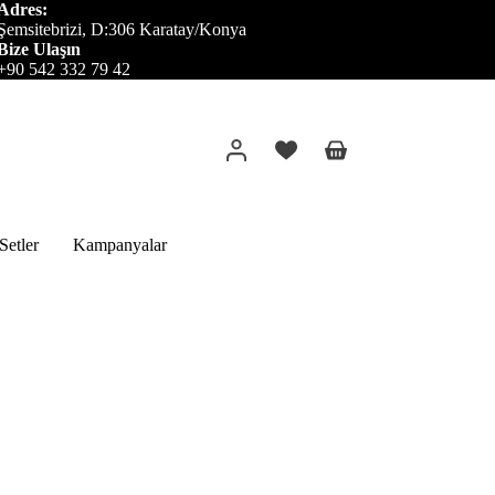
Adres:
Şemsitebrizi, D:306 Karatay/Konya
Bize Ulaşın
+90 542 332 79 42
Alışveriş
sepeti
etler
Kampanyalar