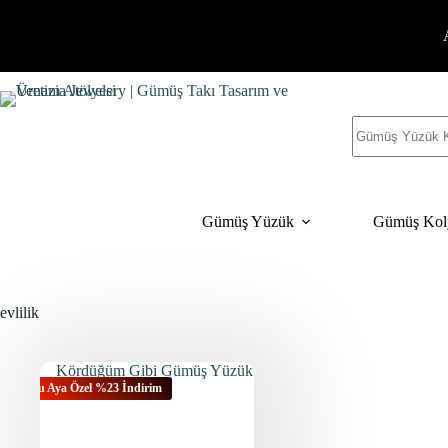
İçeriğe
geç
Sonuç
yok
Gümüş Yüzük
Gümüş Kol
evlilik
Bu Aya Özel %23 İndirim