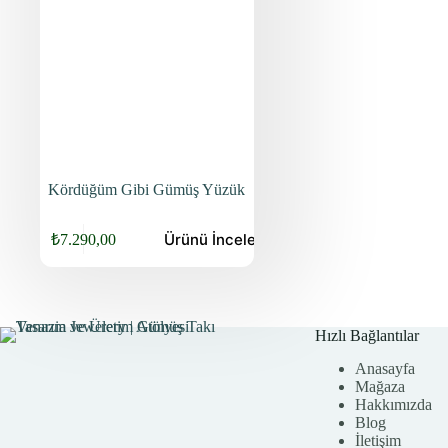
Kördüğüm Gibi Gümüş Yüzük
Ürünü
İncele
₺
7.290,00
Orijinal
Şu
fiyat:
andaki
fiyat:
₺9.440,00.
₺7.290,00.
Hızlı Bağlantılar
Anasayfa
Mağaza
Hakkımızda
Blog
İletişim