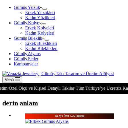
Gümüş Yüzük
Erkek Yüzükleri
Kadın Yüzükleri
Gümüş Kolye
Erkek Kolyeleri
Kadın Kolyeleri
Gümüş Bileklik
Erkek Bileklikleri
Kadın Bileklikleri
Gümüş Alyans
Gümüş Setler
Kampanyalar
Menü
im
Özel Ölçü ve Kişisel Detaylı Takılar
Tüm Türkiye’ye Ücretsiz Karg
•
•
derin anlam
Bu Aya Özel %26 İndirim