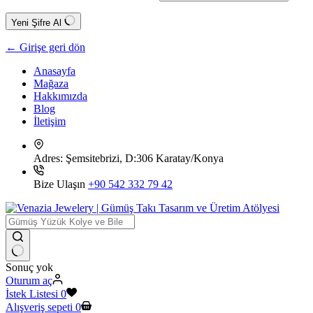
Yeni Şifre Al
← Girişe geri dön
Anasayfa
Mağaza
Hakkımızda
Blog
İletişim
Adres:
Şemsitebrizi, D:306 Karatay/Konya
Bize Ulaşın
+90 542 332 79 42
Sonuç yok
Oturum aç
İstek Listesi
0
Alışveriş sepeti
0