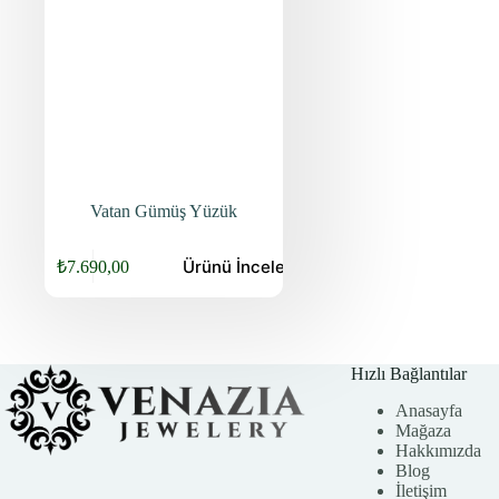
Vatan Gümüş Yüzük
Ürünü
İncele
₺
7.690,00
Orijinal
Şu
fiyat:
andaki
fiyat:
₺9.840,00.
₺7.690,00.
Hızlı Bağlantılar
Anasayfa
Mağaza
Hakkımızda
Blog
İletişim