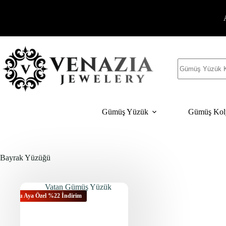
İçeriğe
geç
Sonuç
yok
Gümüş Yüzük
Gümüş Kol
Bayrak Yüzüğü
Bu Aya Özel %22 İndirim