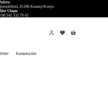
Adres:
Şemsitebrizi, D:306 Karatay/Konya
Bize Ulaşın
+90 542 332 79 42
Alışveriş
sepeti
etler
Kampanyalar