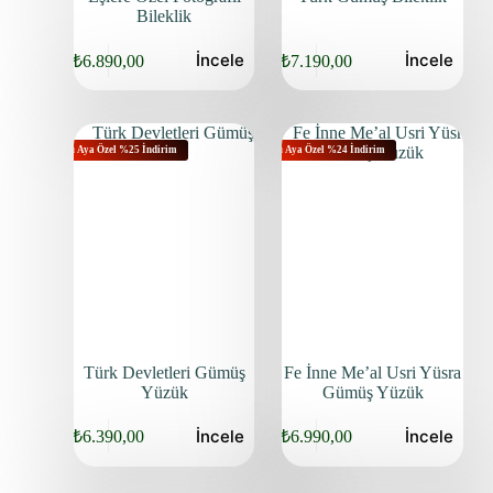
Bileklik
İncele
İncele
₺
6.890,00
₺
7.190,00
Bu Aya Özel %25 İndirim
Bu Aya Özel %24 İndirim
Türk Devletleri Gümüş
Fe İnne Me’al Usri Yüsra
Yüzük
Gümüş Yüzük
İncele
İncele
₺
6.390,00
₺
6.990,00