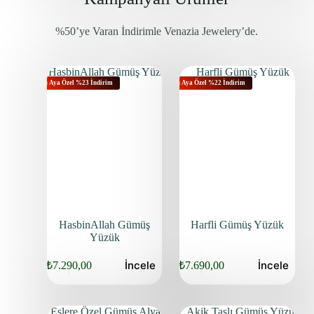
%50’ye Varan İndirimle Venazia Jewelery’de.
Bu Aya Özel %23 İndirim
Bu Aya Özel %22 İndirim
HasbinAllah Gümüş
Harfli Gümüş Yüzük
Yüzük
İncele
İncele
₺
7.290,00
₺
7.690,00