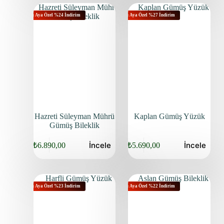
Bu Aya Özel %24 İndirim
Bu Aya Özel %27 İndirim
Hazreti Süleyman Mührü
Kaplan Gümüş Yüzük
Gümüş Bileklik
İncele
İncele
₺
6.890,00
₺
5.690,00
Bu Aya Özel %23 İndirim
Bu Aya Özel %22 İndirim