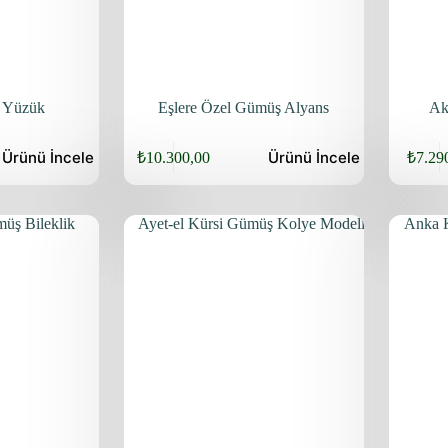
ş Yüzük
Eşlere Özel Gümüş Alyans
Ak
Ürünü
İncele
Ürünü
İncele
₺
10.300,00
₺
7.29