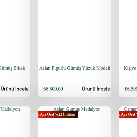
 Gümüş Erkek
Aslan Figürlü Gümüş Yüzük Modeli
Kişiye
Ürünü
İncele
Ürünü
İncele
₺
6.500,00
₺
6.50
Bu Aya Özel %22 İndirim
Bu Aya Özel