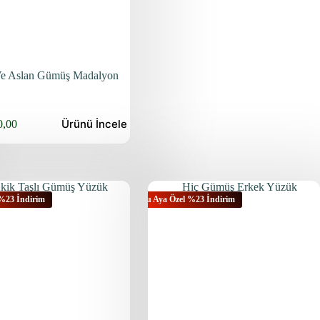
Ve Aslan Gümüş Madalyon
Ürünü
İncele
0,00
 %23 İndirim
Bu Aya Özel %23 İndirim