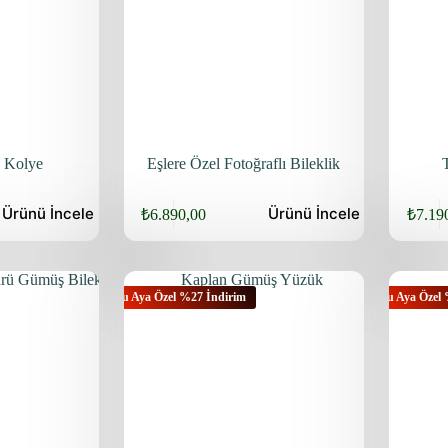
 Kolye
Eşlere Özel Fotoğraflı Bileklik
Ürünü
İncele
Ürünü
İncele
₺
6.890,00
₺
7.19
Bu Aya Özel %27 İndirim
Bu Aya Özel