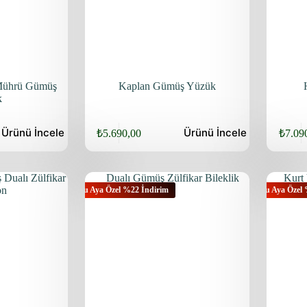
 Mührü Gümüş
Kaplan Gümüş Yüzük
k
Ürünü
İncele
Ürünü
İncele
₺
5.690,00
₺
7.09
Bu Aya Özel %22 İndirim
Bu Aya Özel