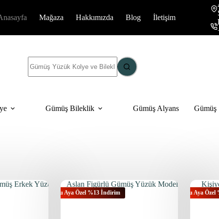
Anasayfa
Mağaza
Hakkımızda
Blog
İletişim
ye
Gümüş Bileklik
Gümüş Alyans
Gümüş S
Bu Aya Özel %13 İndirim
Bu Aya Özel