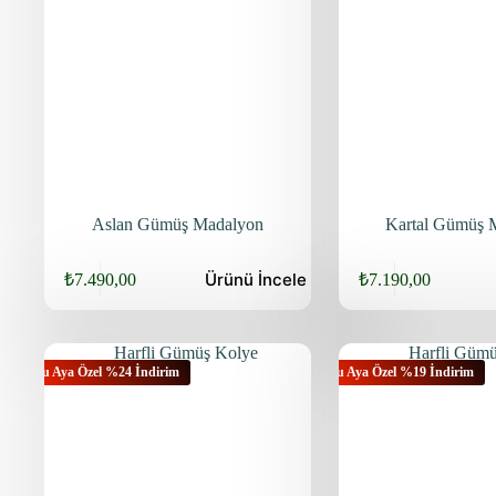
Aslan Gümüş Madalyon
Kartal Gümüş 
Ürünü
İncele
₺
7.490,00
₺
7.190,00
Bu Aya Özel %24 İndirim
Bu Aya Özel %19 İndirim