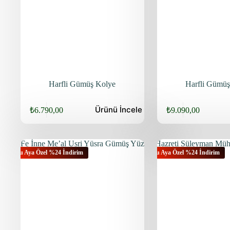
Harfli Gümüş Kolye
Harfli Gümüş
Ürünü
İncele
₺
6.790,00
₺
9.090,00
Bu Aya Özel %24 İndirim
Bu Aya Özel %24 İndirim