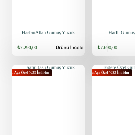
HasbinAllah Gümüş Yüzük
Harfli Gümü
Ürünü
İncele
₺
7.290,00
₺
7.690,00
Bu Aya Özel %23 İndirim
Bu Aya Özel %22 İndirim