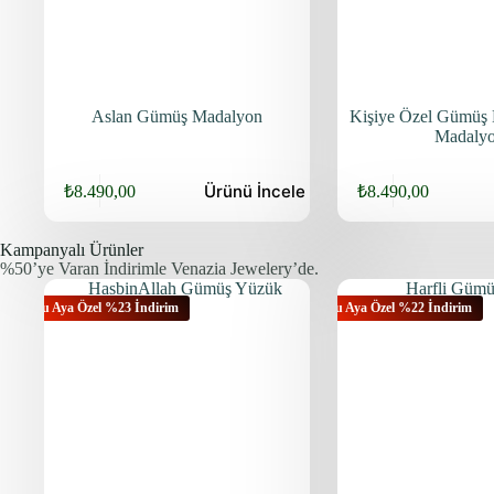
Aslan Gümüş Madalyon
Kişiye Özel Gümüş D
Madaly
Ürünü
İncele
₺
8.490,00
₺
8.490,00
Kampanyalı Ürünler
%50’ye Varan İndirimle Venazia Jewelery’de.
Bu Aya Özel %23 İndirim
Bu Aya Özel %22 İndirim