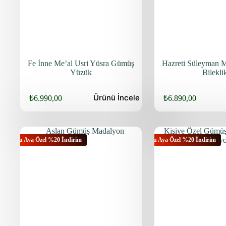
Fe İnne Me’al Usri Yüsra Gümüş
Hazreti Süleyman
Yüzük
Bilekli
Ürünü
İncele
₺
6.990,00
₺
6.890,00
Bu Aya Özel %20 İndirim
Bu Aya Özel %20 İndirim