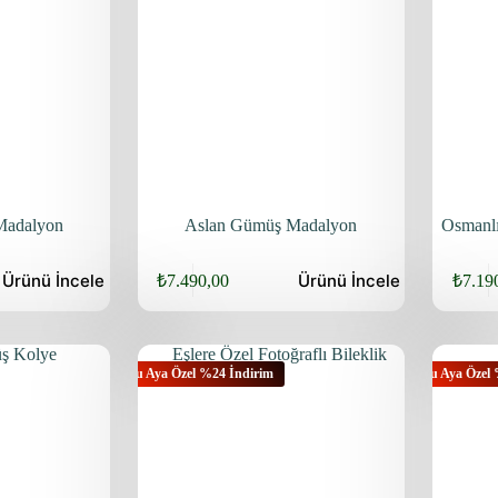
Madalyon
Aslan Gümüş Madalyon
Osmanl
Ürünü
İncele
Ürünü
İncele
₺
7.490,00
₺
7.19
Bu Aya Özel %24 İndirim
Bu Aya Özel