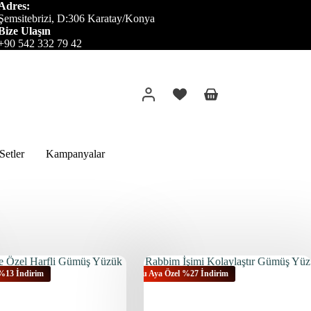
Adres:
Şemsitebrizi, D:306 Karatay/Konya
Bize Ulaşın
+90 542 332 79 42
etler
Kampanyalar
 %13 İndirim
Bu Aya Özel %27 İndirim