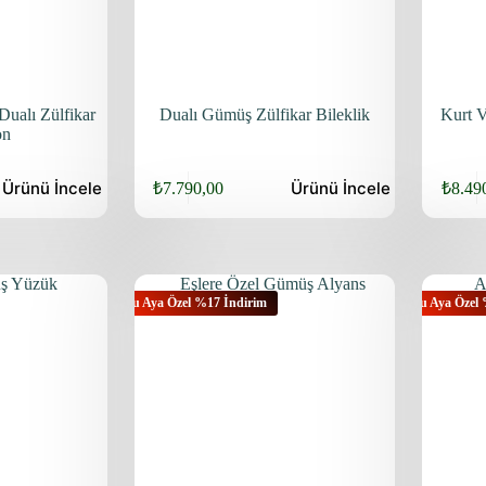
ualı Zülfikar
Dualı Gümüş Zülfikar Bileklik
Kurt 
on
Ürünü
İncele
Ürünü
İncele
₺
7.790,00
₺
8.49
Bu Aya Özel %17 İndirim
Bu Aya Özel