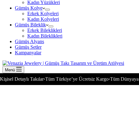
Kadın Yüzükleri
Gümüş Kolye
Erkek Kolyeleri
Kadın Kolyeleri
Gümüş Bileklik
Erkek Bileklikleri
Kadın Bileklikleri
Gümüş Alyans
Gümüş Setler
Kampanyalar
Menü
etaylı Takılar
Tüm Türkiye’ye Ücretsiz Kargo
Tüm Dünyaya Gönderi
•
•