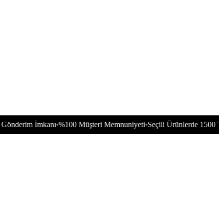
m İmkanı
%100 Müşteri Memnuniyeti
Seçili Ürünlerde 1500 TL’ye Va
•
•