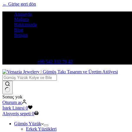
← Girişe geri dön
Anasayfa
Mağaza
Hakkımızda
Blog
İletişim
Adres:
Şemsitebrizi, D:306 Karatay/Konya
Bize Ulaşın
+90 542 332 79 42
Sonuç yok
Oturum aç
İstek Listesi
0
Alışveriş sepeti
0
Gümüş Yüzük
Erkek Yüzükleri