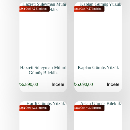
Bu Aya Özel %24 İndirim
Bu Aya Özel %27 İndirim
Hazreti Süleyman Mührü
Kaplan Gümüş Yüzük
Gümüş Bileklik
İncele
İncele
₺
6.890,00
₺
5.690,00
Bu Aya Özel %23 İndirim
Bu Aya Özel %22 İndirim