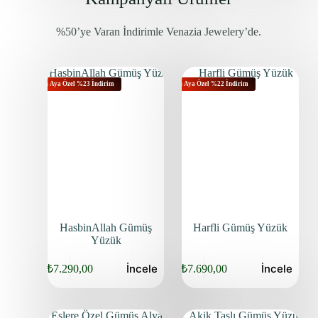
%50’ye Varan İndirimle Venazia Jewelery’de.
Bu Aya Özel %23 İndirim
Bu Aya Özel %22 İndirim
HasbinAllah Gümüş
Harfli Gümüş Yüzük
Yüzük
İncele
İncele
₺
7.290,00
₺
7.690,00