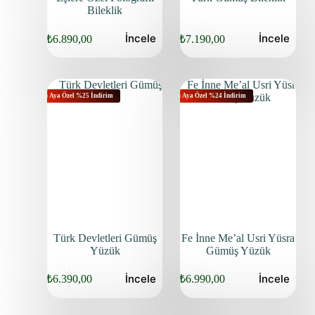
Bileklik
İncele
İncele
₺
6.890,00
₺
7.190,00
Bu Aya Özel %25 İndirim
Bu Aya Özel %24 İndirim
Türk Devletleri Gümüş
Fe İnne Me’al Usri Yüsra
Yüzük
Gümüş Yüzük
İncele
İncele
₺
6.390,00
₺
6.990,00