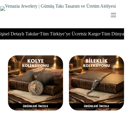
Detaylı Takılar
Tüm Türkiye’ye Ücretsiz Kargo
Tüm Dünyaya Gönder
•
•