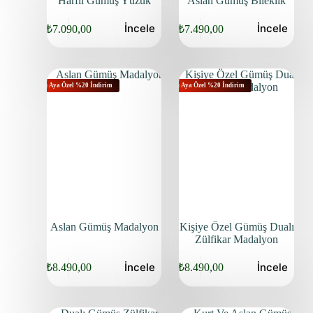
Harfli Gümüş Yüzük
Aslan Gümüş Bileklik
İncele
İncele
₺
7.090,00
₺
7.490,00
Bu Aya Özel %20 İndirim
Bu Aya Özel %20 İndirim
Aslan Gümüş Madalyon
Kişiye Özel Gümüş Dualı
Zülfikar Madalyon
İncele
İncele
₺
8.490,00
₺
8.490,00