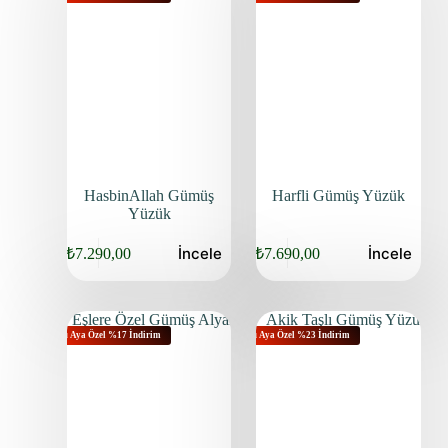
HasbinAllah Gümüş
Harfli Gümüş Yüzük
Yüzük
İncele
İncele
₺
7.290,00
₺
7.690,00
Bu Aya Özel %17 İndirim
Bu Aya Özel %23 İndirim