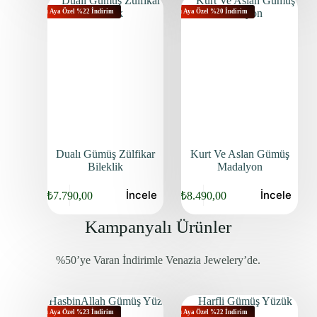
Bu Aya Özel %22 İndirim
Bu Aya Özel %20 İndirim
Dualı Gümüş Zülfikar
Kurt Ve Aslan Gümüş
Bileklik
Madalyon
İncele
İncele
₺
7.790,00
₺
8.490,00
Kampanyalı Ürünler
%50’ye Varan İndirimle Venazia Jewelery’de.
Bu Aya Özel %23 İndirim
Bu Aya Özel %22 İndirim