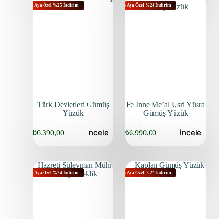
Bu Aya Özel %25 İndirim
Bu Aya Özel %24 İndirim
Türk Devletleri Gümüş
Fe İnne Me’al Usri Yüsra
Yüzük
Gümüş Yüzük
İncele
İncele
₺
6.390,00
₺
6.990,00
Bu Aya Özel %24 İndirim
Bu Aya Özel %27 İndirim