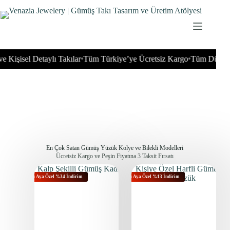
isel Detaylı Takılar
Tüm Türkiye’ye Ücretsiz Kargo
Tüm Dünyaya Gö
•
•
En Çok Satan Gümüş Yüzük Kolye ve Bilekli Modelleri
Ücretsiz Kargo ve Peşin Fiyatına 3 Taksit Fırsatı
Bu Aya Özel %34 İndirim
Bu Aya Özel %13 İndirim