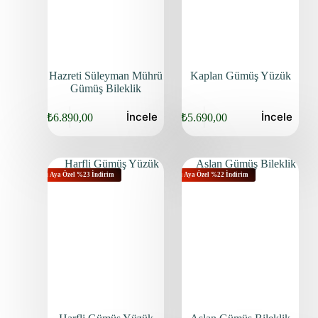
Hazreti Süleyman Mührü
Kaplan Gümüş Yüzük
Gümüş Bileklik
İncele
İncele
₺
6.890,00
₺
5.690,00
Bu Aya Özel %23 İndirim
Bu Aya Özel %22 İndirim