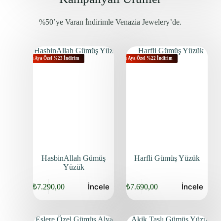
%50’ye Varan İndirimle Venazia Jewelery’de.
Bu Aya Özel %23 İndirim
Bu Aya Özel %22 İndirim
HasbinAllah Gümüş
Harfli Gümüş Yüzük
Yüzük
İncele
İncele
₺
7.290,00
₺
7.690,00