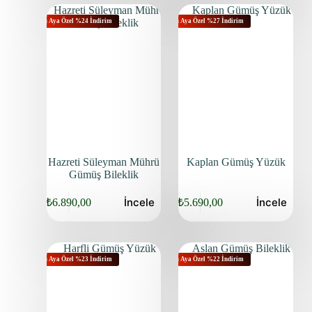
Bu Aya Özel %24 İndirim
Bu Aya Özel %27 İndirim
Hazreti Süleyman Mührü
Kaplan Gümüş Yüzük
Gümüş Bileklik
İncele
İncele
₺
6.890,00
₺
5.690,00
Bu Aya Özel %23 İndirim
Bu Aya Özel %22 İndirim