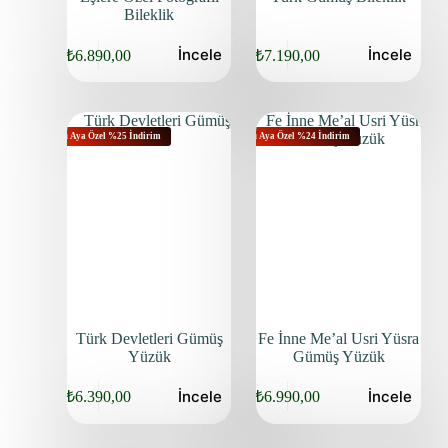
Bileklik
İncele
İncele
₺
6.890,00
₺
7.190,00
Bu Aya Özel %25 İndirim
Bu Aya Özel %24 İndirim
Türk Devletleri Gümüş
Fe İnne Me’al Usri Yüsra
Yüzük
Gümüş Yüzük
İncele
İncele
₺
6.390,00
₺
6.990,00