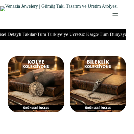
taylı Takılar
Tüm Türkiye’ye Ücretsiz Kargo
Tüm Dünyaya Gönderi
•
•