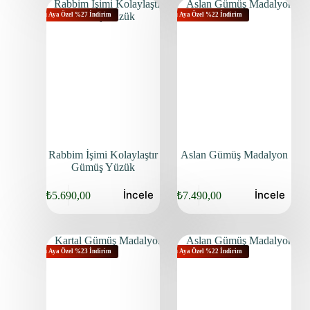
Bu Aya Özel %27 İndirim
Bu Aya Özel %22 İndirim
Rabbim İşimi Kolaylaştır
Aslan Gümüş Madalyon
Gümüş Yüzük
İncele
İncele
₺
5.690,00
₺
7.490,00
Bu Aya Özel %23 İndirim
Bu Aya Özel %22 İndirim