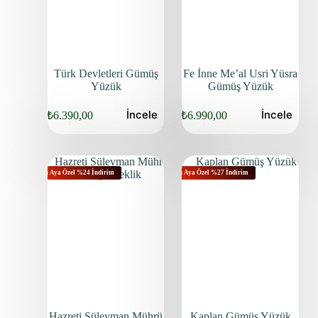
Türk Devletleri Gümüş
Fe İnne Me’al Usri Yüsra
Yüzük
Gümüş Yüzük
İncele
İncele
₺
6.390,00
₺
6.990,00
Bu Aya Özel %24 İndirim
Bu Aya Özel %27 İndirim
Hazreti Süleyman Mührü
Kaplan Gümüş Yüzük